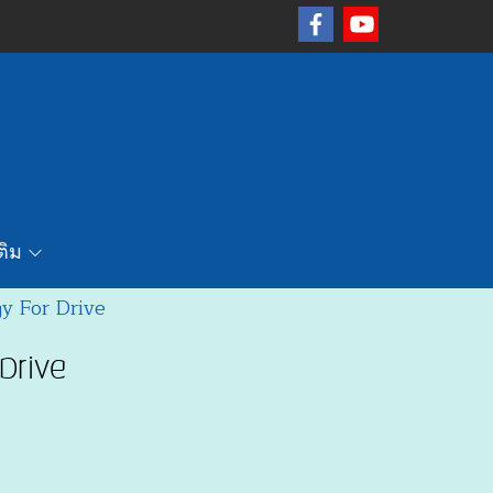
เติม
y For Drive
Drive