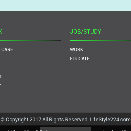
X
JOB/STUDY
 CARE
WORK
EDUCATE
T
Y
© Copyright 2017 All Rights Reserved. LifeStyle224.com
ผู้เข้าชมวันนี้
1,540