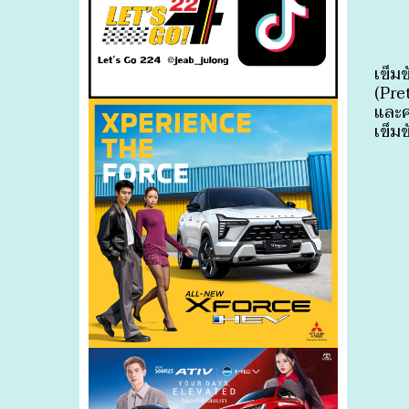
เข็ม
(Pre
และ
เข็มข