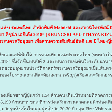
วแห่งประเทศไทย สำนักพิมพ์ Mainichi และสถานีโทรทัศน์ R
ยุธยา คิซูน่า เอกิเด้ง 2018” (KRUNGSRI AYUTTHAYA KIZUN
ะนครศรีอยุธยา เพื่อสานความสัมพันธ์อันดี 130 ปี ไทย-ญี่ป
ชียและแปซิฟิกใต้ การท่องเที่ยวแห่งประเทศไทย (ททท.) เป
้ง 2018” ซึ่งจัดขึ้นเป็นปีที่ 2 และเป็นการแข่งขันวิ่งระดับนา
ดยรอบอุทยานประวัติศาสตร์พระนครศรีอยุธยาเป็นเส้นทางแข่
มของโบราณสถานที่สะท้อนความเจริญรุ่งเรืองและวัฒนธรรม
งเที่ยวชาวญี่ปุ่นกว่า 1.54 ล้านคน เกินเป้าหมายที่คาดการ
190 ล้านบาท ขณะที่การส่งเสริมการตลาดกลุ่มนักท่องเที่ยวช
ยรุ่นซึ่งเน้นในกลุ่มผู้หญิงวัย 20-30 ปี กลุ่ม First Visit ร