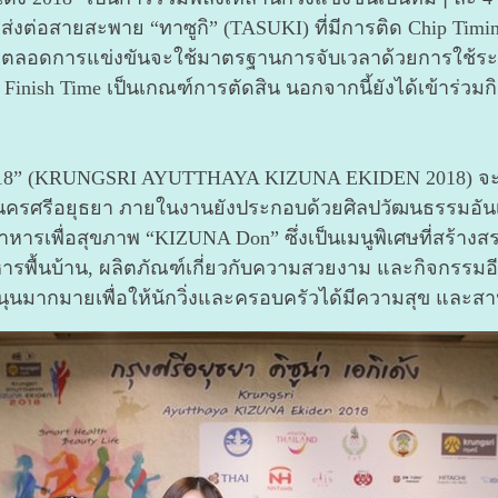
่งต่อสายสะพาย “ทาซูกิ” (TASUKI) ที่มีการติด Chip Timi
ี้ ตลอดการแข่งขันจะใช้มาตรฐานการจับเวลาด้วยการใช้ระบ
nish Time เป็นเกณฑ์การตัดสิน นอกจากนี้ยังได้เข้าร่วม
้ง 2018” (KRUNGSRI AYUTTHAYA KIZUNA EKIDEN 2018) จะจั
นครศรีอยุธยา ภายในงานยังประกอบด้วยศิลปวัฒนธรรมอันเป
รเพื่อสุขภาพ “KIZUNA Don” ซึ่งเป็นเมนูพิเศษที่สร้างสรร
าหารพื้นบ้าน, ผลิตภัณฑ์เกี่ยวกับความสวยงาม และกิจกรรม
นมากมายเพื่อให้นักวิ่งและครอบครัวได้มีความสุข และสานสั