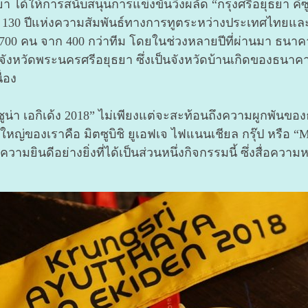
ได้ให้การสนับสนุนการแข่งขันวิ่งผลัด “กรุงศรีอยุธยา คิซูน่
บ 130 ปีแห่งความสัมพันธ์ทางการทูตระหว่างประเทศไทยและป
า 1,700 คน จาก 400 กว่าทีม โดยในช่วงหลายปีที่ผ่านมา ธน
หวัดพระนครศรีอยุธยา ซึ่งเป็นจังหวัดบ้านเกิดของธนาคา
่อง
ซูน่า เอกิเด้ง 2018” ไม่เพียงแต่จะสะท้อนถึงความผูกพันของ
ใหญ่ของเราคือ มิตซูบิชิ ยูเอฟเจ ไฟแนนเชียล กรุ๊ป หรือ “MU
วามยินดีอย่างยิ่งที่ได้เป็นส่วนหนึ่งกิจกรรมนี้ ซึ่งสื่อควา