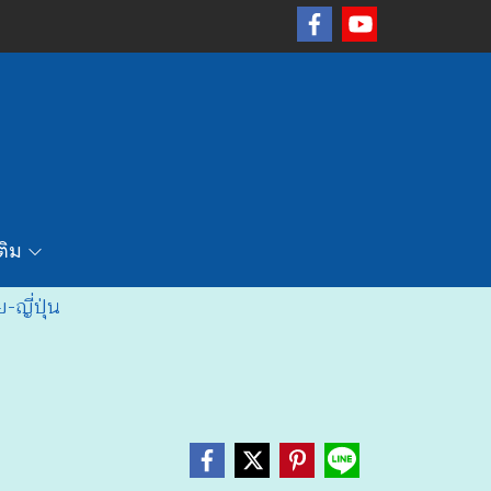
เติม
-ญี่ปุ่น