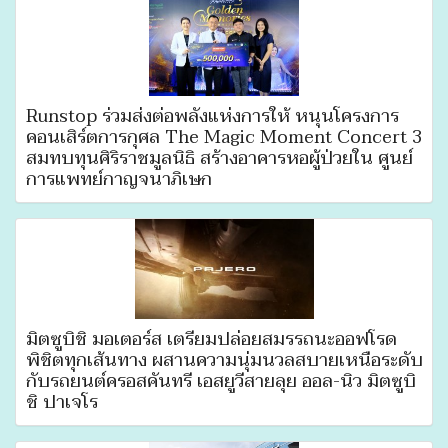
Runstop ร่วมส่งต่อพลังแห่งการให้ หนุนโครงการ
คอนเสิร์ตการกุศล The Magic Moment Concert 3
สมทบทุนศิริราชมูลนิธิ สร้างอาคารหอผู้ป่วยใน ศูนย์
การแพทย์กาญจนาภิเษก
มิตซูบิชิ มอเตอร์ส เตรียมปล่อยสมรรถนะออฟโรด
พิชิตทุกเส้นทาง ผสานความนุ่มนวลสบายเหนือระดับ
กับรถยนต์ครอสคันทรี เอสยูวีสายลุย ออล-นิว มิตซูบิ
ชิ ปาเจโร