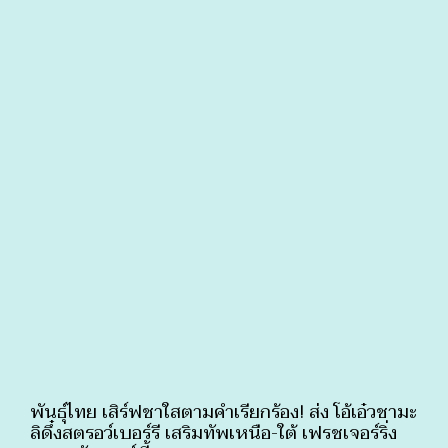
พันธุ์ไทย เสิร์ฟชาใสตามคำเรียกร้อง! ส่ง โอ้เอ๋วชามะ
ลิดึ๋งสตรอว์เบอร์รี เสริมทัพเหนือ-ใต้ เฟรชเจอร์ริ่ง