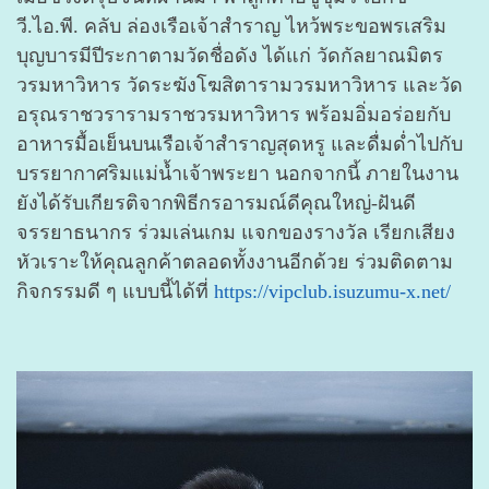
วี.ไอ.พี. คลับ ล่องเรือเจ้าสำราญ ไหว้พระขอพรเสริม
บุญบารมีปีระกาตามวัดชื่อดัง ได้แก่ วัดกัลยาณมิตร
วรมหาวิหาร วัดระฆังโฆสิตารามวรมหาวิหาร และวัด
อรุณราชวรารามราชวรมหาวิหาร พร้อมอิ่มอร่อยกับ
อาหารมื้อเย็นบนเรือเจ้าสำราญสุดหรู และดื่มด่ำไปกับ
บรรยากาศริมแม่น้ำเจ้าพระยา นอกจากนี้ ภายในงาน
ยังได้รับเกียรติจากพิธีกรอารมณ์ดีคุณใหญ่-ฝันดี
จรรยาธนากร ร่วมเล่นเกม แจกของรางวัล เรียกเสียง
หัวเราะให้คุณลูกค้าตลอดทั้งงานอีกด้วย ร่วมติดตาม
กิจกรรมดี ๆ แบบนี้ได้ที่
https://vipclub.isuzumu-x.net/