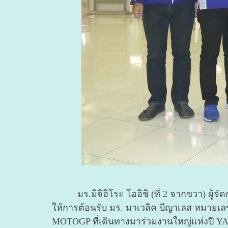
มร.มิจิฮิโระ โออิชิ (ที่ 2 จากขวา) ผู้จั
ให้การต้อนรับ มร. มาเวลิค บีญาเลส หมายเ
MOTOGP ที่เดินทางมาร่วมงานใหญ่แห่งปี YA