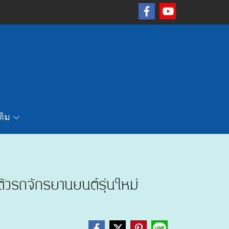
เติม
วรถจักรยานยนต์รุ่นใหม่