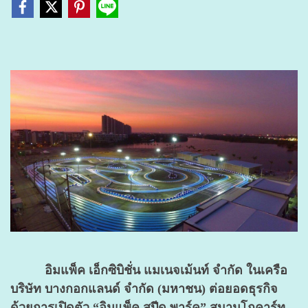
อิมแพ็ค เอ็กซิบิชั่น แมเนจเม้นท์ จำกัด ในเครือ
บริษัท บางกอกแลนด์ จำกัด (มหาชน) ต่อยอดธุรกิจ
ด้วยการเปิดตัว “อิมแพ็ค สปีด พาร์ค” สนามโกคาร์ท