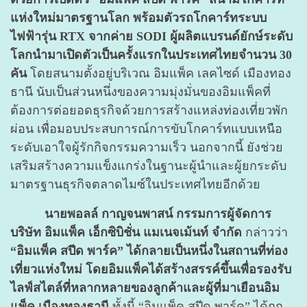
แห่งใหม่มาตรฐานโลก พร้อมตัวรถโกคาร์ทระบบ
ไฟฟ้ารุ่น RTX จากค่าย SODI ผู้ผลิตแบรนด์ยักษ์ระดับ
โลกนำมาเปิดตัวเป็นครั้งแรกในประเทศไทยจำนวน 30
คัน
โดยสนามตั้งอยู่บริเวณ อิมแพ็ค เลคไซด์ เมืองทอง
ธานี นับเป็นส่วนหนึ่งของความมุ่งมั่นของอิมแพ็คที่
ต้องการต่อยอดธุรกิจด้วยการสร้างแหล่งท่องเที่ยวพัก
ผ่อน เพื่อมอบประสบการณ์การขับโกคาร์ทแบบเหนือ
ระดับเอาใจผู้รักกิจกรรมความเร็ว นอกจากนี้ ยังช่วย
เสริมสร้างความแข็งแกร่งในฐานะผู้นำและผู้ยกระดับ
มาตรฐานธุรกิจตลาดไมซ์ในประเทศไทยอีกด้วย
นายพอลล์ กาญจนพาสน์ กรรมการผู้จัดการ
บริษัท อิมแพ็ค เอ็กซิบิชั่น แมเนจเม้นท์ จำกัด
กล่าวว่า
“อิมแพ็ค สปีด พาร์ค” ได้กลายเป็นหนึ่งในสถานที่ท่อง
เที่ยวแห่งใหม่ โดยอิมแพ็คได้สร้างสรรค์ขึ้นเพื่อรองรับ
ไลฟ์สไตล์ที่หลากหลายของลูกค้าและผู้ที่มาเยือนอิม
แพ็ค เมืองทองธานี
ทั้งนี้ “อิมแพ็ค สปีด พาร์ค” ได้ถูก