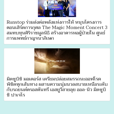
Runstop ร่วมส่งต่อพลังแห่งการให้ หนุนโครงการ
คอนเสิร์ตการกุศล The Magic Moment Concert 3
สมทบทุนศิริราชมูลนิธิ สร้างอาคารหอผู้ป่วยใน ศูนย์
การแพทย์กาญจนาภิเษก
มิตซูบิชิ มอเตอร์ส เตรียมปล่อยสมรรถนะออฟโรด
พิชิตทุกเส้นทาง ผสานความนุ่มนวลสบายเหนือระดับ
กับรถยนต์ครอสคันทรี เอสยูวีสายลุย ออล-นิว มิตซูบิ
ชิ ปาเจโร