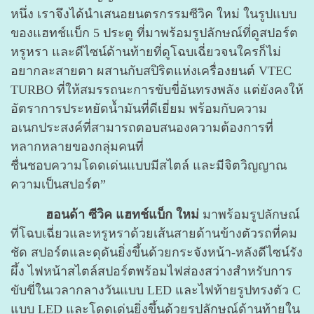
หนึ่ง เราจึงได้นำเสนอยนตรกรรมซีวิค ใหม่ ในรูปแบบ
ของแฮทช์แบ็ก 5 ประตู ที่มาพร้อมรูปลักษณ์
ที่ดูสปอร์ต
หรูหรา และดีไซน์ด้านท้ายที่ดูโฉบเฉี่ยวจนใครก็ไม่
อยากละสายตา ผสานกับสปิริต
แห่งเครื่องยนต์ VTEC
TURBO ที่ให้สมรรถนะการขับขี่อันทรงพลัง แต่ยังคงให้
อัตราการประหยัดน้ำมัน
ที่ดีเยี่ยม พร้อมกับความ
อเนกประสงค์ที่สามารถตอบสนองความต้องการที่
หลากหลายของกลุ่มคนที่
ชื่นชอบความโดดเด่นแบบมีสไตล์ และมีจิตวิญญาณ
ความเป็นสปอร์ต”
ฮอนด้า ซีวิค แฮทช์แบ็ก ใหม่
มาพร้อมรูปลักษณ์
ที่โฉบเฉี่ยวและหรูหราด้วยเส้นสายด้านข้างตัวรถ
ที่คม
ชัด สปอร์ตและดุดันยิ่งขึ้นด้วยกระจังหน้า-หลังดีไซน์รัง
ผึ้ง ไฟหน้าสไตล์สปอร์ตพร้อมไฟส่องสว่างสำหรับการ
ขับขี่ในเวลากลางวันแบบ LED และไฟท้ายรูปทรงตัว C
แบบ LED และโดดเด่นยิ่งขึ้น
ด้วยรูปลักษณ์ด้านท้ายใน