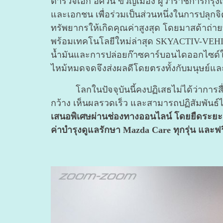
ตำรวจเอก อัศวิน ขวัญเมือง ผู้ว่าราชการกร
และเอกชน เพื่อร่วมเป็นส่วนหนึ่งในการปลุ
ทรัพยากรให้เกิดคุณค่าสูงสุด โดยมาสด้าถ่าย
พร้อมเทคโนโลยีใหม่ล่าสุด SKYACTIV-VEHIC
น้ำมันและการปล่อยก๊าซคาร์บอนไดออกไซด์ในร
ไหม้หมดจดจึงส่งผลดีโดยตรงทั้งกับมนุษย์และ
โลกในปัจจุบันนี้คงปฏิเสธไม่ได้ว่าการสื่
กว้าง เห็นผลรวดเร็ว และสามารถปฏิสัมพันธ์ได
เสนอพิเศษผ่านช่องทางออนไลน์ โดยยืดระยะ
ค่าบำรุงดูแลรักษา Mazda Care ทุกรุ่น และฟ