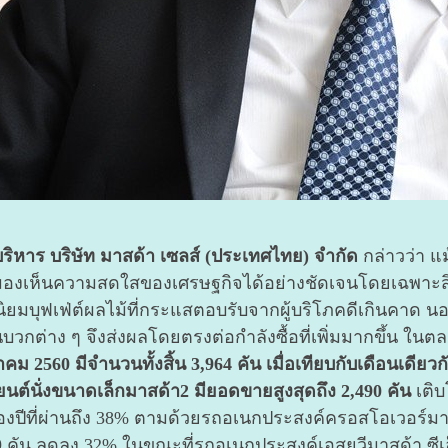
หาร บริษัท มาสด้า เซลส์ (ประเทศไทย) จำกัด
กล่าวว่า แ
มองเห็นความสดใสของเศรษฐกิจได้อย่างชัดเจนโดยเฉพาะสิ
นิยมบุฟเฟ่ต์ผลไม้ที่กระแสตอบรับจากผู้บริโภคดีเกินคาด น
ด้านบวกต่าง ๆ จึงส่งผลโดยตรงต่อกำลังซื้อที่เพิ่มมากขึ้น 
2560 มีจำนวนทั้งสิ้น 3,964 คัน
เมื่อเทียบกับเดือนเดียวก
นต์นั่งขนาดเล็กมาสด้า2 มียอดขายสูงสุดถึง 2,490 คัน
เติบ
นของปีที่ผ่านถึง 38% ตามด้วยรถอเนกประสงค์ครอสโอเวอร์มา
9 คัน ลดลง 32% ในขณะที่รถอเนกประสงค์เอสยูวีมาสด้า ซีเ