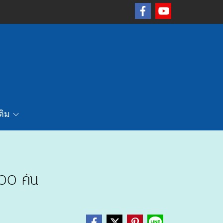
เติม
00 คัน