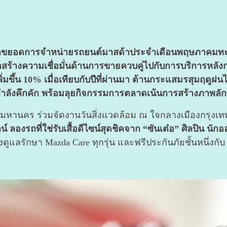
ยอดการจำหน่ายรถยนต์มาสด้าประจำเดือนพฤษภาคมทะลุเ
สร้างความเชื่อมั่นด้านการขายควบคู่ไปกับการบริการหลังกา
มขึ้น 10% เมื่อเทียบกับปีที่ผ่านมา ต้านกระแสมรสุมฤดูฝนไ
กำลังคึกคัก พร้อมลุยกิจกรรมการตลาดเน้นการสร้างภาพลักษ
หานคร ร่วมจัดงานวันสิ่งแวดล้อม ณ ใจกลางเมืองกรุงเ
รถที่ใช่รับเสื้อดีไซน์สุดชิคจาก “ซันเต๋อ” ศิลปิน นัก
งดูแลรักษา Mazda Care ทุกรุ่น และฟรีประกันภัยชั้นหนึ่งกั