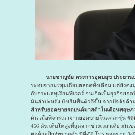
นายชาญชัย ตระการอุดมสุข ประธานบริ
ระทบจากมรสุมเกือบตลอดทั้งเดือน แต่ยังคง
กับกระแสทุเรียนฟีเวอร์ จนเกิดเป็นธุรกิจยอด
มันสำปะหลัง ยังเริ่มฟื้นตัวดีขึ้น จากปัจจัย
สำหรับยอดขายรถยนต์มาสด้าในเดือนพฤษภาคม 
คัน เมื่อพิจารณาจากยอดขายในแต่ละรุ่น
รถย
466 คัน เติบโตสูงที่สุดจากช่วงเวลาเดียวกั
ต่อด้วยปิกอัพมาสด้า บีที-50 โปร ยอดขาย 34