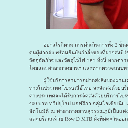
อย่างไรก็ตาม การดำเนินการทั้ง 2 ขั้นตอน
ตนผู้ฝากส่ง พร้อมยืนยันว่าสิ่งของที่ฝากส่งมิใช
วัตถุอัดก๊าซและวัตถุไวไฟ ฯลฯ ทั้งนี้ ห
ไทยและท่าอากาศยานฯ และหากตรวจสอบพบผู้
ผู้ใช้บริการสามารถฝากส่งสิ่งของผ่านเครื
ทางในประเทศ ไปรษณีย์ไทย จะจัดส่งด้วยบริ
ต่างประเทศจะได้รับการจัดส่งด้วยบริการไปร
400 บาท ทวีปยุโรป แอฟริกา กลุ่มโอเชียเนีย
อัตโนมัติ ณ
ท่าอากาศยานสุวรรณภูมิเป็นแห่ง
และบริเวณท้าย Row D MTB ฝั่งทิศตะวันออก 