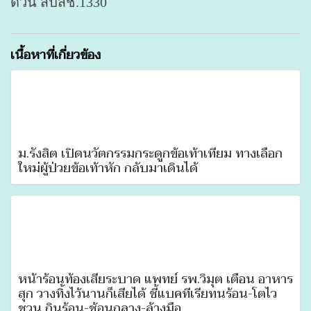
ด่วน สปสช.1330
เนื้อหาที่เกี่ยวข้อง
ม.รังสิต เปิดนวัตกรรมกระดูกข้อเท้าเทียม ทางเลือก
ใหม่ผู้ป่วยข้อเท้าหัก กลับมาเดินได้
หน้าร้อนท้องเสียระบาด แพทย์ รพ.วิมุต เตือน อาหาร
สุก วางทิ้งไว้นานก็เสียได้ ชี้แบคทีเรียทนร้อน-โตไว
ชวน กินร้อน-ช้อนกลาง-ล้างมือ