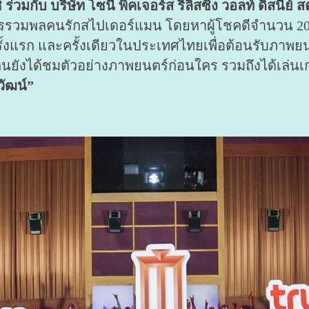
วมกับ บริษัท โซนี่ พิคเจอร์ส ริลิสซิ่ง วอลท์ ดิสนีย์
การรวมพลคนรักสไปเดอร์แมน โดยหาผู้โชคดีจำนวน 200
ั้งแรก และครั้งเดียวในประเทศไทยเพื่อต้อนรับภาพย
0 คนยังได้ชมตัวอย่างภาพยนตร์ก่อนใคร รวมถึงได้เล่นเก
วัฒน์”