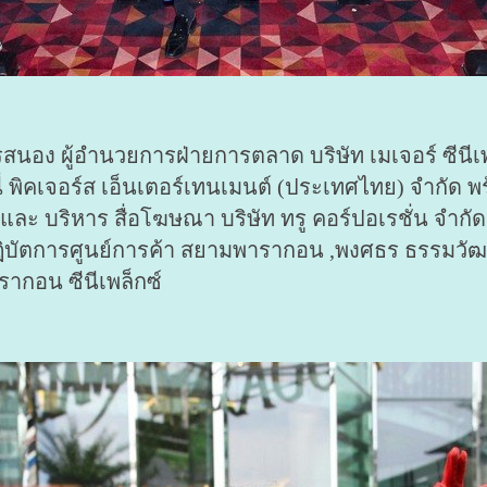
อง ผู้อำนวยการฝ่ายการตลาด บริษัท เมเจอร์ ซีนีเพล
ิคเจอร์ส เอ็นเตอร์เทนเมนต์ (ประเทศไทย) จำกัด พร้อม
 และ บริหาร สื่อโฆษณา บริษัท ทรู คอร์ปอเรชั่น จำกั
ิบัตการศูนย์การค้า สยามพารากอน ,พงศธร ธรรมวัฒ
ากอน ซีนีเพล็กซ์