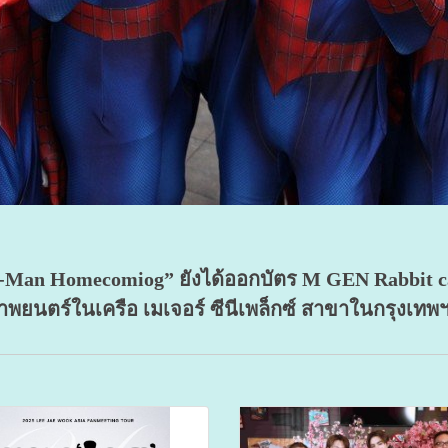
 Homecomiog” ยังได้ออกบัตร M GEN Rabbit card ม
พยนตร์ในเครือ เมเจอร์ ซีนีเพล็กซ์ สาขาในกรุงเทพฯ 