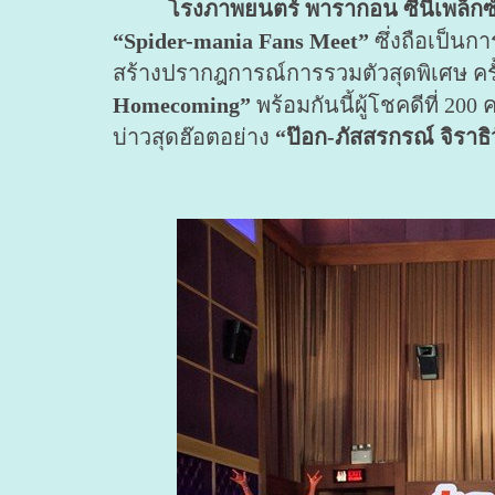
โรงภาพยนตร์ พารากอน ซีนีเพล็กซ์ ร่
“Spider-mania Fans Meet”
ซึ่งถือเป็น
สร้างปรากฎการณ์การรวมตัวสุดพิเศษ คร
Homecoming”
พร้อมกันนี้ผู้โชคดีที่ 20
บ่าวสุดฮ๊อตอย่าง
“ป๊อก-ภัสสรกรณ์ จิราธิ