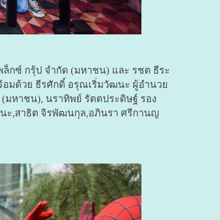
็กซ์ กรุ้ป จำกัด (มหาชน) และ รชต ธีระ
ด้วย ธีรศักดิ์ อรุณเริ่มวัฒนะ ผู้อำนวย
ด (มหาชน), นราทิพย์ รัตตประดิษฐ์ รอง
นะ,สาธิต จิรพัฒนกุล,อภินรา ศรีกานญ