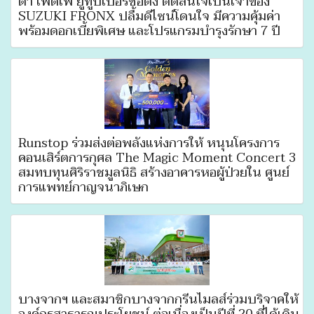
ต้า เฟ็ดเฟ่ ยูทูบเบอร์ชื่อดัง ตัดสินใจเป็นเจ้าของ
SUZUKI FRONX ปลื้มดีไซน์โดนใจ มีความคุ้มค่า
พร้อมดอกเบี้ยพิเศษ และโปรแกรมบำรุงรักษา 7 ปี
Runstop ร่วมส่งต่อพลังแห่งการให้ หนุนโครงการ
คอนเสิร์ตการกุศล The Magic Moment Concert 3
สมทบทุนศิริราชมูลนิธิ สร้างอาคารหอผู้ป่วยใน ศูนย์
การแพทย์กาญจนาภิเษก
บางจากฯ และสมาชิกบางจากกรีนไมลส์ร่วมบริจาคให้