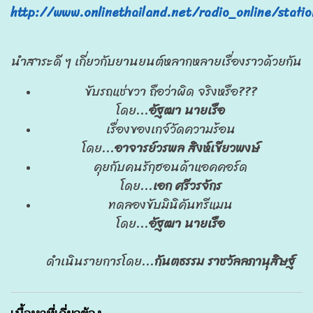
http://www.onlinethailand.net/radio_online/stati
นำสาระดี ๆ เกี่ยวกับยานยนต์หลากหลายเรื่องราวด้วยกัน
ขับรถแช่ขวา ถือว่าผิด จริงหรือ???
โดย...
อัฐฒา นายเรือ
เรื่องของเกจ์วัดความร้อน
โดย...
อาจารย์วรพล สิงห์เขียวพงษ์
คุยกับคนรักฺฮอนด้าแอคคอร์ด
โดย...
เอก ศรีวรจักร
ทดลองขับมินิคันทรีแมน
โดย...
อัฐฒา นายเรือ
ดำเนินรายการโดย...
กันตธรรม ราชวัลลภานุสิษฐ์