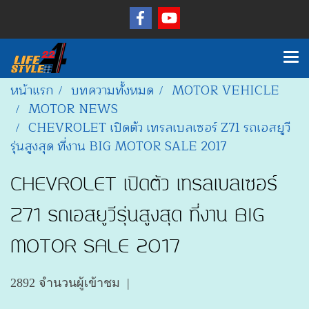
หน้าแรก
บทความทั้งหมด
MOTOR VEHICLE
MOTOR NEWS
CHEVROLET เปิดตัว เทรลเบลเซอร์ Z71 รถเอสยูวี
รุ่นสูงสุด ที่งาน BIG MOTOR SALE 2017
CHEVROLET เปิดตัว เทรลเบลเซอร์
Z71 รถเอสยูวีรุ่นสูงสุด ที่งาน BIG
MOTOR SALE 2017
2892 จำนวนผู้เข้าชม
|