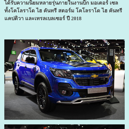
ได้รับความนิยมหลายรุ่นภายในงานบิ๊ก มอเตอร์ เซล
ทั้งโคโลราโด ไฮ คันทรี สตอร์ม โคโลราโด ไฮ คันทรี
แคปติวา และเทรลเบลเซอร์ ปี 2018