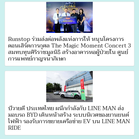
Runstop ร่วมส่งต่อพลังแห่งการให้ หนุนโครงการ
คอนเสิร์ตการกุศล The Magic Moment Concert 3
สมทบทุนศิริราชมูลนิธิ สร้างอาคารหอผู้ป่วยใน ศูนย์
การแพทย์กาญจนาภิเษก
บีวายดี ประเทศไทย ผนึกกำลังกับ LINE MAN ส่ง
มอบรถ BYD เดินหน้าสร้าง ระบบนิเวศของยานยนต์
ไฟฟ้า รองรับการขยายเครือข่าย EV บน LINE MAN
RIDE