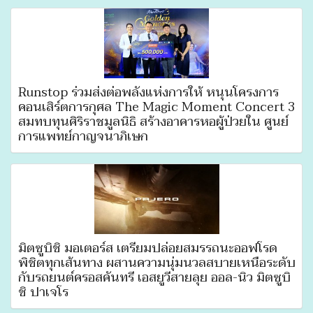
Runstop ร่วมส่งต่อพลังแห่งการให้ หนุนโครงการ
คอนเสิร์ตการกุศล The Magic Moment Concert 3
สมทบทุนศิริราชมูลนิธิ สร้างอาคารหอผู้ป่วยใน ศูนย์
การแพทย์กาญจนาภิเษก
มิตซูบิชิ มอเตอร์ส เตรียมปล่อยสมรรถนะออฟโรด
พิชิตทุกเส้นทาง ผสานความนุ่มนวลสบายเหนือระดับ
กับรถยนต์ครอสคันทรี เอสยูวีสายลุย ออล-นิว มิตซูบิ
ชิ ปาเจโร