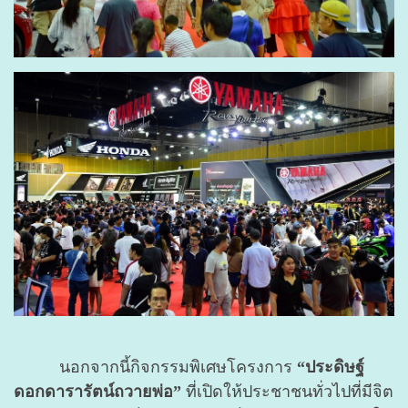
นอกจากนี้กิจกรรมพิเศษโครงการ
“ประดิษฐ์
ดอกดารารัตน์ถวายพ่อ”
ที่เปิดให้ประชาชนทั่วไปที่มีจิต