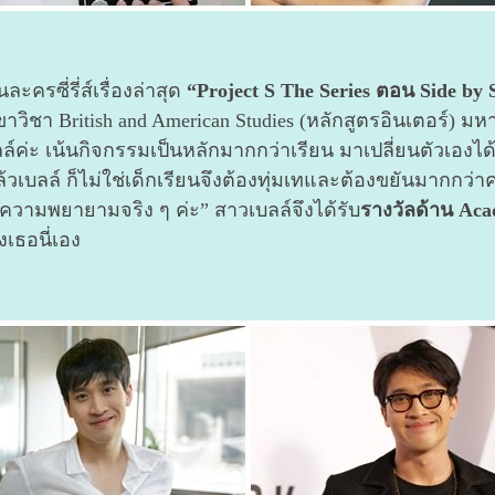
นละครซี่รี่ส์เรื่องล่าสุด
“Project S The Series ตอน Side by
าขาวิชา British and American Studies (หลักสูตรอินเตอร์) ม
์ค่ะ เน้นกิจกรรมเป็นหลักมากกว่าเรียน มาเปลี่ยนตัวเองได้
บลล์ ก็ไม่ใช่เด็กเรียนจึงต้องทุ่มเทและต้องขยันมากกว่าค
ินความพยายามจริง ๆ ค่ะ” สาวเบลล์จึงได้รับ
รางวัลด้าน Aca
เธอนี่เอง