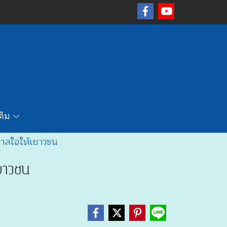
เติม
นดาลใจให้เยาวชน
เยาวชน