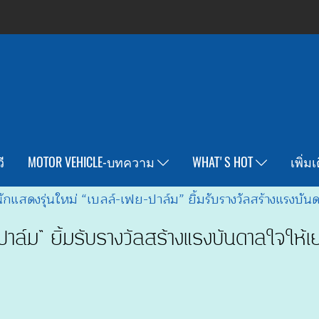
ี
MOTOR VEHICLE-บทความ
WHAT'S HOT
เพิ่ม
นักแสดงรุ่นใหม่ “เบลล์-เฟย-ปาล์ม” ยิ้มรับรางวัลสร้างแรงบั
าล์ม” ยิ้มรับรางวัลสร้างแรงบันดาลใจให้