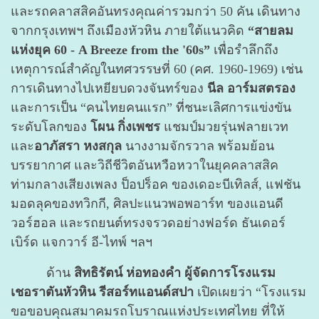
และรถคลาสสิคอันทรงคุณค่ารวมกว่า 50 คัน เดินทาง
จากกรุงเทพฯ ถึงเมืองหัวหิน ภายใต้แนวคิด
“สายลม
แห่งยุค 60 - A Breeze from the '60s”
เพื่อรำลึกถึง
เหตุการณ์สำคัญในทศวรรษที่ 60 (คศ. 1960-1969) เช่น
การเดินทางไปเหยียบดวงจันทร์ของ
นีล อาร์มสตรอง
และการเป็น “คนไทยคนแรก” ที่ชนะเลิศการแข่งขัน
ระดับโลกของ
โผน กิ่งเพชร
แชมป์มวยรุ่นฟลายเวท
และ
อาภัสรา หงสกุล
นางงามจักรวาล พร้อมย้อน
บรรยากาศ และวิถีชีวิตอันหวือหวาในยุคคลาสสิค
ท่ามกลางเสียงเพลง ป็อปร็อค ของเดอะบีเทิลส์, แฟชัน
มอดลุคของทวิกกี, ศิลปะแนวพอพอาร์ท ของแอนดี
วอร์ฮอล และรถยนต์ทรงจรวดอย่างฟอร์ด ธันเดอร์
เบิร์ด แจกวาร์ อี-ไทพ์ ฯลฯ
ด้าน
สิทธิรัตน์ ห่อทองคำ ผู้จัดการโรงแรม
เชอราตันหัวหิน รีสอร์ทแอนด์สปา
เปิดเผยว่า “โรงแรม
ขอขอบคุณสมาคมรถโบราณแห่งประเทศไทย ที่ให้