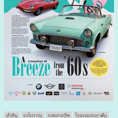
หัวหิน
รถโบราณ
รถคลาสสิค
โรงแรมเชอราตัน