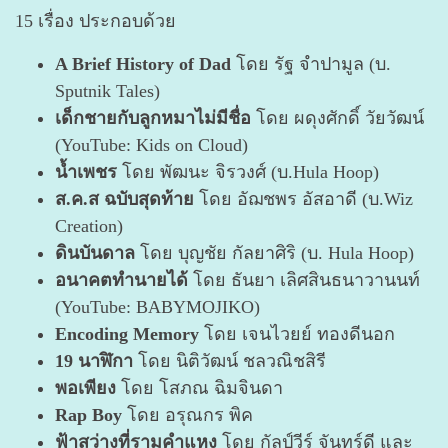
15 เรื่อง ประกอบด้วย
A Brief History of Dad
โดย รัฐ จำปามูล (บ.
Sputnik Tales)
เด็กชายกับลูกหมาไม่มีชื่อ
โดย ผดุงศักดิ์ วัยวัฒน์
(YouTube: Kids on Cloud)
น้ำเพชร
โดย พัฒนะ จิรวงศ์ (บ.Hula Hoop)
ส.ค.ส ฉบับสุดท้าย
โดย อัฌชพร อัสอาดี (บ.Wiz
Creation)
ดินบันดาล
โดย บุญชัย กัลยาศิริ (บ. Hula Hoop)
อนาคตทำนายได้
โดย ธันยา เลิศสินธนาวานนท์
(YouTube: BABYMOJIKO)
Encoding Memory
โดย เจนไวยย์ ทองดีนอก
19 นาฬิกา
โดย นิติวัฒน์ ชลวณิชสิรี
พอเพียง
โดย โสภณ ฉิมจินดา
Rap Boy
โดย อรุณกร พิค
ฟ้าสว่างที่รามคำแหง
โดย กัลป์วีร์ จันทร์ดี และ