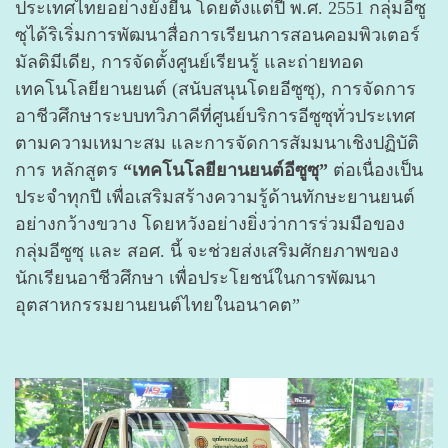
ประเทศไทยอย่างยั่งยืน โดยตั้งแต่ปี พ.ศ. 2551 กลุ่มอีซู
ซุได้ริเริ่มการพัฒนาสื่อการเรียนการสอนคอมพิวเตอร์
มัลติมีเดีย, การจัดตั้งศูนย์เรียนรู้ และถ่ายทอด
เทคโนโลยียานยนต์ (สนับสนุนโดยอีซูซุ), การจัดการ
อาชีวศึกษาระบบทวิภาคีที่ศูนย์บริการอีซูซุทั่วประเทศ
ตามความเหมาะสม และการจัดการสัมมนาเชิงปฏิบัติ
การ หลักสูตร
“เทคโนโลยียานยนต์อีซูซุ”
ต่อเนื่องเป็น
ประจำทุกปี เพื่อเสริมสร้างความรู้ด้านทักษะยานยนต์
อย่างกว้างขวาง โดยหวังอย่างยิ่งว่าการร่วมมือของ
กลุ่มอีซูซุ และ สอศ. นี้ จะช่วยส่งเสริมศักยภาพของ
นักเรียนอาชีวศึกษา เพื่อประโยชน์ในการพัฒนา
อุตสาหกรรมยานยนต์ไทยในอนาคต
”