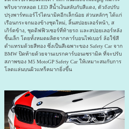
พริบจากหลอด LED สีน้ำเงินสลับกับสีแดง, ตัวถังปรับ
ปรุงพาร์ทแอร์โร่ไดนามิคอีกเล็กน้อย ส่วนหลักๆ ได้แก่
เรือนกระจกมองข้างชุดใหม่, ลิ้นสปอยเลอร์หน้า, ส
เกิร์ตข้าง, ชุดดิฟฟิวเซอร์ที่ท้ายรถ และสปอยเลอร์หลัง
ชิ้นเล็ก โดยทั้งหมดผลิตจากคาร์บอนไฟเบอร์ ล้อใช้สี
ดำแทรมด้วยสีทอง ซึ่งเป็นสีเฉพาะของ Safety Car จาก
BMW ปิดท้ายด้วยจานเบรกคาร์บอนเซรามิค ที่จะปรับ
สภาพของ M5 MotoGP Safety Car ให้เหมาะสมกับการ
โลดแล่นบนผิวแทร็คมากยิ่งขึ้น