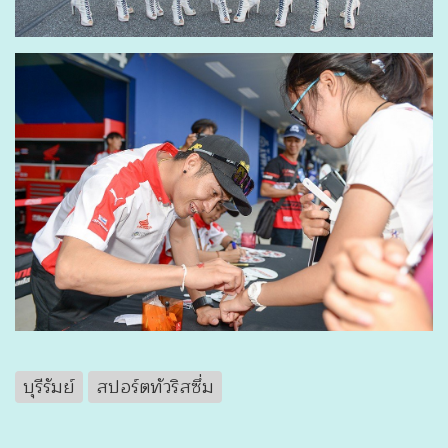
บุรีรัมย์
สปอร์ตทัวริสซึ่ม