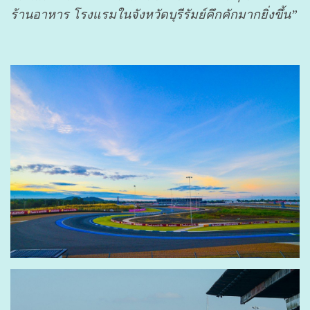
ร้านอาหาร โรงแรมในจังหวัดบุรีรัมย์คึกคักมากยิ่งขึ้น”