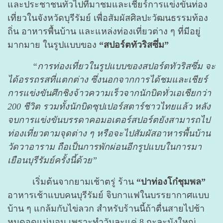
และประชาชนทั่วไปที่มาชมและเชียร์การแข่งขันท่อง
เที่ยวในจังหวัดบุรีรัมย์ เพื่อสัมผัสศิลปะวัฒนธรรมท้อง
ถิ่น อาหารพื้นบ้าน และแหล่งท่องเที่ยวต่าง ๆ ที่มีอยู่
มากมาย ในรูปแบบของ
“สปอร์ตทัวริสซึ่ม”
“การท่องเที่ยวในรูปแบบของสปอร์ตทัวริสซึ่ม จะ
ได้อรรถรสที่แตกต่าง ซึ่งนอกจากการได้ชมและเชียร์
การแข่งขันศึกชิงจ้าวความเร็วจากนักบิดทั่วเอเชียกว่า
200 ชีวิต รวมทั้งนักบิดซุปเปอร์สตาร์ชาวไทยแล้ว หลัง
จบการแข่งขันบรรดาคอมอเตอร์สปอร์ตยังสามารถไป
ท่องเที่ยวตามจุดต่าง ๆ หรือจะไปสัมผัสอาหารพื้นบ้าน
วัดวาอาราม ถือเป็นการพักผ่อนอีกรูปแบบในการมา
เยือนบุรีรัมย์ครั้งนี้ด้วย”
เริ่มต้นจากยามเช้าตรู่ ร้าน
“ปาท่องโก๋ชุมพล”
อาหารเช้าแบบคนบุรีรัมย์ จิบกาแฟในบรรยากาศแบบ
บ้าน ๆ แกล้มกับไข่ลวก สำหรับร้านนี้ถ้าตื่นสายไปช้า
หมดอดแน่นอน เพราะทำวันละแค่ 8 กะละมังใหญ่