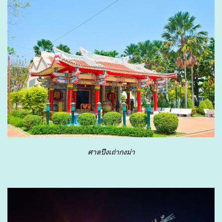
ศาลปึงเถ่ากงม่า