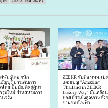
บุตร
ก้องเกียรติ โขมศิริ
ฟพันธุ์ไทย ผนึก
ZEEKR จับมือ ททท. เปิด
.ธัญบุรี ยกระดับการ
แคมเปญ "Amazing
าไทย ปั้นบัณฑิตสู่ผู้นำ
Thailand in ZEEKR
ิจรุ่นใหม่ ผ่านสนามการ
Luxury Way" ขับเคลื่อ
านจริง
ท่องเที่ยวเชิงคุณภาพด้ว
ยานยนต์ไฟฟ้า