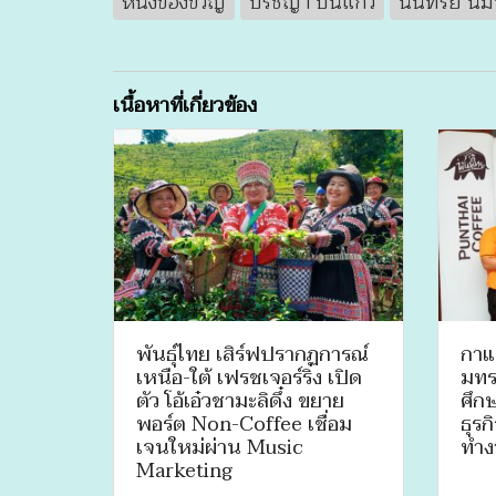
หนังของขวัญ
ปรัชญา ปิ่นแก้ว
นนทรีย์ นิมิ
เนื้อหาที่เกี่ยวข้อง
พันธุ์ไทย เสิร์ฟปรากฏการณ์
กาแ
เหนือ-ใต้ เฟรชเจอร์ริ่ง เปิด
มทร
ตัว โอ้เอ๋วชามะลิดึ๋ง ขยาย
ศึกษ
พอร์ต Non-Coffee เชื่อม
ธุรก
เจนใหม่ผ่าน Music
ทำง
Marketing