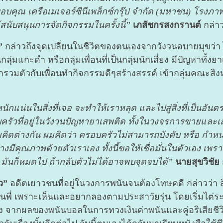
บคุณ เครือเมเจอร์ซีนีเพล็กซ์กรุ๊ป จำกัด (มหาชน) โรงภาพ
สนับสนุนการจัดกิจกรรมในครั้งนี้”
เภสัชกรสงกรานต์
กล่า
บ”
กล่าวถึงจุดเปลี่ยนในชีวิตของตนเองจากวังวนอบายมุขว่า ไ
่ในกลุ่มแกะดำ หรือกลุ่มเพื่อนที่เป็นกลุ่มนักเสี่ยง มีปัญหาทั้
ตัวกับเพื่อนทำกิจกรรมดีๆสร้างสรรค์ เข้ากลุ่มคณะสิงห์โ
่หนักแน่นในสิ่งที่เจอ จะทำให้เราหลุด และไปสู่สิ่งที่เป็นอัน
ครัวที่อยู่ในวังวนปัญหายาเสพติด ทั้งในวงจรการขายและ
างกัน ผมคิดว่า ครอบครัวไม่สามารถบังคับ หรือ กำหนดเราได
งมีคุณภาพด้วยตัวเราเอง ทั้งนี้ขอให้เชื่อมั่นในตัวเอง เพราะ
ขณะ มันก็หมดไป ถ้ากลับตัวไม่ได้อาจพบจุดจบได้”
นายสุขวิชัย
ว”
อดีตเยาวชนที่อยู่ในวงการพนันจนต้องโทษคดี กล่าวว่า สิ
่นพี่ เพราะเห็นและอยากลองตามประสาวัยรุ่น โดยเริ่มไต่
ากผลของพนันบอลในการทวงเงินค่าพนันและคู่อริเสียชีวิต จน