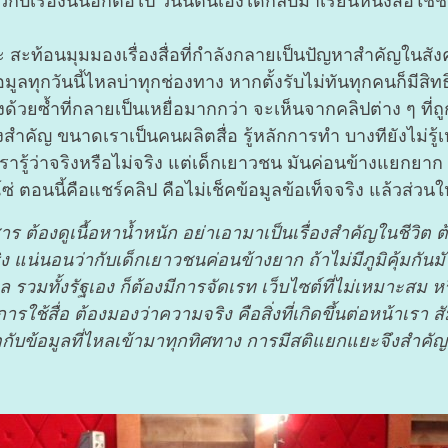
ยวกับเรื่องนั้นอีกต่อไป วันนี้ตนเองได้กลับมาเรียนหนังสือใช
ระ สะท้อนมุมมองเรื่องสื่อที่กำลังกลายเป็นปัญหาสำคัญในสั
มูลทุกวันนี้ไหลบ่าทุกช่องทาง หากตั้งรับไม่ทันทุกคนก็มีสิท
งด้วยซ้ำที่กลายเป็นเหยื่อมากกว่า จะเห็นจากคลิปต่าง ๆ ท
็นสิ่งสำคัญ ขนาดเราเป็นคนผลิตสื่อ รู้หลักการทำ บางทียังไม่
 เรารู้ว่าจริงหรือไม่จริง แต่เด็กเยาวชน มันค่อนข้างแยกย
ตอนนี้คือแชร์คลิป คือไม่เช็คข้อมูลข้อเท็จจริง แล้วส่วนใหญ่
าร ต้องดูเนื้อหาน้ำหนัก อย่าเอามาเป็นเรื่องสำคัญในชีวิต 
ริง แน่นอนว่ากับเด็กเยาวชนค่อนข้างยาก ถ้าไม่มีภูมิคุ้มกั
 รวมทั้งรัฐเอง ก็ต้องมีการจัดเรท เว็บไซต์ที่ไม่เหมาะสม 
ช้สื่อ ต้องมองว่าความจริง คือสิ่งที่เกิดขึ้นต่อหน้าเรา สั
อกับข้อมูลที่ไหลเข้ามาทุกทิศทาง การมีสติแยกแยะจึงสำคัญท