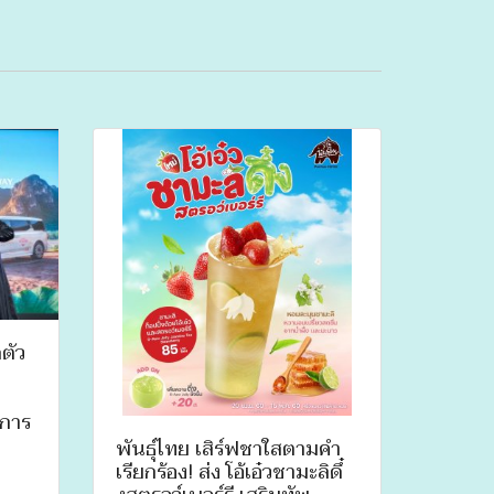
ตัว
นการ
ย
พันธุ์ไทย เสิร์ฟชาใสตามคำ
เรียกร้อง! ส่ง โอ้เอ๋วชามะลิดึ๋