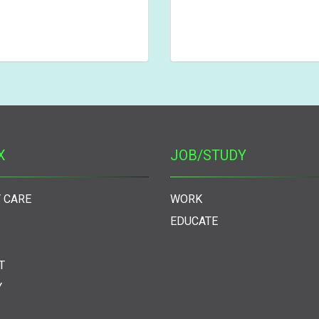
X
JOB/STUDY
 CARE
WORK
EDUCATE
T
Y