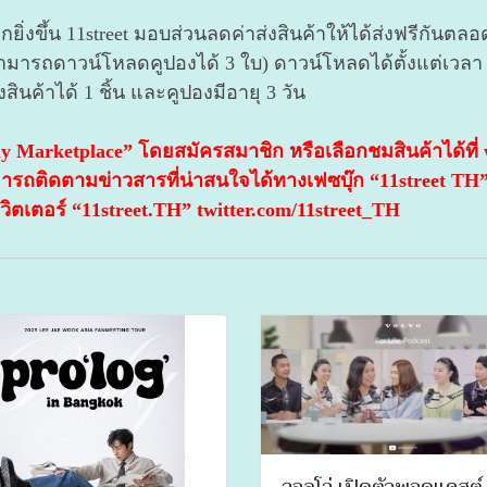
กยิ่งขึ้น 11street มอบส่วนลดค่าส่งสินค้าให้ได้ส่งฟรีกั
านสามารถดาวน์โหลดคูปองได้ 3 ใบ) ดาวน์โหลดได้ตั้งแต่เวลา 
่งสินค้าได้ 1 ชิ้น และคูปองมีอายุ 3 วัน
yday Marketplace” โดยสมัครสมาชิก หรือเลือกชมสินค้าได้ที
ะสามารถติดตามข่าวสารที่น่าสนใจได้ทางเฟซบุ๊ก “11street 
วิตเตอร์ “11street.TH” twitter.com/11street_TH