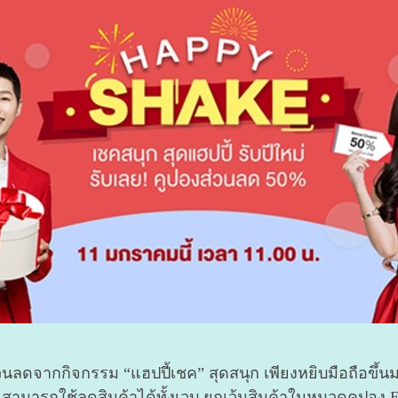
นลดจากกิจกรรม “แฮปปี้เชค” สุดสนุก เพียงหยิบมือถือขึ้นมา
ามารถใช้ลดสินค้าได้ทั้งเวบ ยกเว้นสินค้าในหมวดคูปอง E-Vo