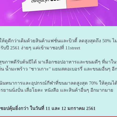
ให้ดูดีกว่าเดิมด้วยสินค้าแฟชั่นและบิวตี้ ลดสูงสุดถึง 50% 
ีรับปี 2561 ง่ายๆ แค่เข้ามาชอปที่ 11street
ีสุขภาพดีรับต้นปีได้ มาเลือกชอปอาหารและขนมดีๆ ที่มาใ
ข้มข้น น้ำมะพร้าว "ชาวเกาะ" แยมสตอเบอรรี่ และขนมอื่นๆ 
นันทนาการและอุปกรณ์กีฬาที่ขนมาลดสูงสุด 70% ให้คุณได้ฟ
กรยานนั่งปั่น เสื่อโยคะ หนังสือ และสินค้าอื่นๆ อีกมากมาย
ชอปคุ้มยิ่งกว่า ในวันที่ 11 และ 12 มกราคม 2561