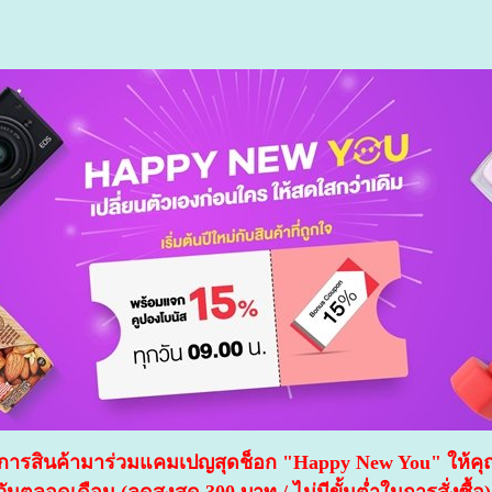
ารสินค้ามาร่วมแคมเปญสุดช็อก "Happy New You" ให้คุณพร