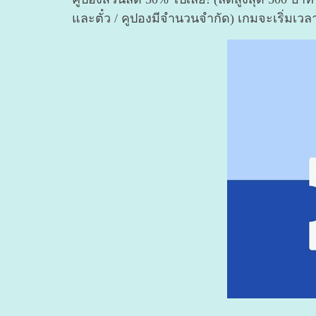
และตั๋ว / คูปองมีจำนวนจำกัด) เกมจะเริ่มเวลา