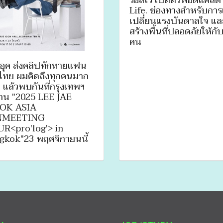
วอลโว่ เปิดตัวพอดแคสต์
Life. ช่องทางสำหรับกา
เปลี่ยนแรงบันดาลใจ แล
สร้างพื้นที่ปลอดภัยให้กั
คน
จอุค ส่งคลิปทักทายแฟน
ไทย ผมคิดถึงทุกคนมาก
 แล้วพบกันที่กรุงเทพฯ
าน "2025 LEE JAE
OK ASIA
NMEETING
R<pro'log'> in
gkok"23 พฤศจิกายนนี้