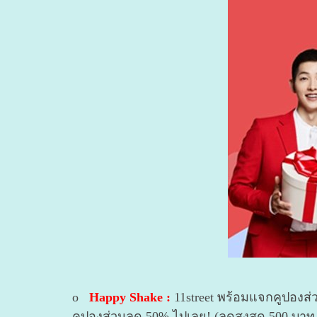
o
Happy Shake :
11street พร้อมแจกคูปองส่ว
คูปองส่วนลด 50% ไปเลย! (ลดสูงสุด 500 บาท ส