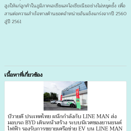
สูงให้แก่ลูกค้าในภูมิภาคเอเชียและโอเชียเนียอย่างไม่หยุดยั้ง เพื่อ
สานต่อความสำเร็จทางด้านยอดจำหน่ายอันแข็งแกร่งจากปี 2560
สู่ปี 2561
เนื้อหาที่เกี่ยวข้อง
บีวายดี ประเทศไทย ผนึกกำลังกับ LINE MAN ส่ง
มอบรถ BYD เดินหน้าสร้าง ระบบนิเวศของยานยนต์
ไฟฟ้า รองรับการขยายเครือข่าย EV บน LINE MAN