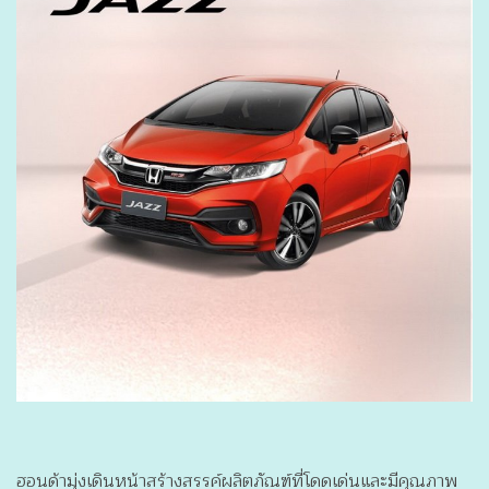
ฮอนด้ามุ่งเดินหน้าสร้างสรรค์ผลิตภัณฑ์ที่โดดเด่นและมีคุณภาพ