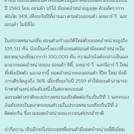
จำหน่ายรถยนต์ฮอนด้าทั้งหมดในภูมิภาคเอเชียและโอเชียเนียใน
ปี 2560 โดย ฮอนด้า บริโอ้ มียอดจำหน่ายสูงสุด ด้วยอัตราการ
เติบโต 34% เทียบกับปีที่ผ่านมา ตามด้วยฮอนด้า เอชอาร์-วี และ
ฮอนด้า โมบิลิโอ
ในประเทศมาเลเซีย ฮอนด้าสร้างสถิติใหม่ด้วยยอดจำหน่ายสูงถึง
109,511 คัน นับเป็นครั้งแรกที่รถยนต์
ฮอนด้ามียอดจำหน่ายใน
ตลาดมาเลเซียมากกว่า 100,000 คัน ความสำเร็จดังกล่าวเป็นผล
มาจากยอดจำหน่ายของ ฮอนด้า ซิตี้, เอชอาร์-วี และบีอาร์-วี ใหม่
ที่เพิ่งเปิดตัว นอกจากนี้ ยอดจำหน่ายของฮอนด้า ซีวิค ใหม่ ยังมี
การเติบโตสูงถึง 36% เมื่อเทียบกับปี 2559 ทำให้ฮอนด้าสามารถ
รักษาตำแหน่งอันดับหนึ่งในตลาดรถยนต์
แบรนด์ต่างชาติของประเทศมาเลเซียติดต่อกันเป็นปีที่ 3 และครอง
อันดับสองในตลาดรถยนต์รวมในประเทศมาเลเซียเป็นปีที่ 2
ติดต่อกัน ซึ่งรวมยอดจำหน่ายของรถยนต์ประจำชาติ
ปากีสถาน เป็นอีกหนึ่งประเทศที่ฮอนด้ามียอดจำหน่ายที่ดีเยี่ยม