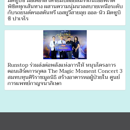
มิตซูบิชิ มอเตอร์ส เตรียมปล่อยสมรรถนะออฟโรด
พิชิตทุกเส้นทาง ผสานความนุ่มนวลสบายเหนือระดับ
กับรถยนต์ครอสคันทรี เอสยูวีสายลุย ออล-นิว มิตซูบิ
ชิ ปาเจโร
Runstop ร่วมส่งต่อพลังแห่งการให้ หนุนโครงการ
คอนเสิร์ตการกุศล The Magic Moment Concert 3
สมทบทุนศิริราชมูลนิธิ สร้างอาคารหอผู้ป่วยใน ศูนย์
การแพทย์กาญจนาภิเษก