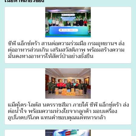
เนื้อหาที่เกี่ยวข้อง
ซีพี แอ็กซ์ตร้า สานต่อความร่วมมือ กรมอุทยานฯ ส่ง
ต่ออาหารส่วนเกิน เสริมสวัสดิภาพ พร้อมสร้างความ
มั่นคงทางอาหารให้สัตว์ป่าอย่างยั่งยืน
แม็คโคร-โลตัส นครราชสีมา ภายใต้ ซีพี แอ็กซ์ตร้า ส่ง
ต่อน้ำใจ พร้อมความห่วงใยจากลูกค้า มอบเครื่อง
อุปโภคบริโภค แทนคำขอบคุณแด่ทหารกล้า