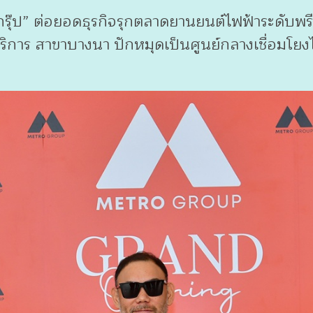
ทร กรุ๊ป” ต่อยอดธุรกิจรุกตลาดยานยนต์ไฟฟ้าระดับพร
ิการ สาขาบางนา ปักหมุดเป็นศูนย์กลางเชื่อมโยงไล