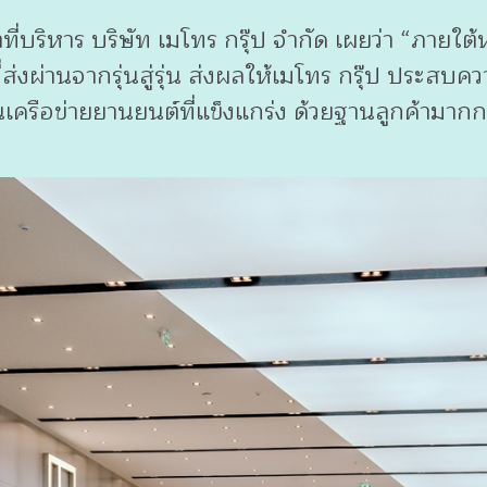
าที่บริหาร บริษัท เมโทร กรุ๊ป จำกัด เผยว่า “ภาย
ี่ส่งผ่านจากรุ่นสู่รุ่น ส่งผลให้เมโทร กรุ๊ป ประสบ
นเครือข่ายยานยนต์ที่แข็งแกร่ง ด้วยฐานลูกค้ามา