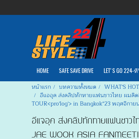
HOME
SAFE SAVE DRIVE
LET'S GO 224-ทีว
หน้าแรก
บทความทั้งหมด
WHAT'S HO
อีแจอุค ส่งคลิปทักทายแฟนชาวไทย ผมค
TOUR<pro'log'> in Bangkok"23 พฤศจิกายนน
อีแจอุค ส่งคลิปทักทายแฟนชาวไ
JAE WOOK ASIA FANMEETING