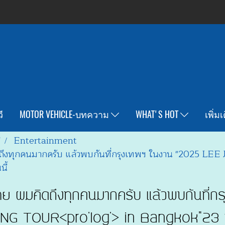
ี
MOTOR VEHICLE-บทความ
WHAT'S HOT
เพิ่ม
T
Entertainment
ิดถึงทุกคนมากครับ แล้วพบกันที่กรุงเทพฯ ในงาน "202
ี้
ทย ผมคิดถึงทุกคนมากครับ แล้วพบกันที่
 TOUR<pro'log'> in Bangkok"23 พ