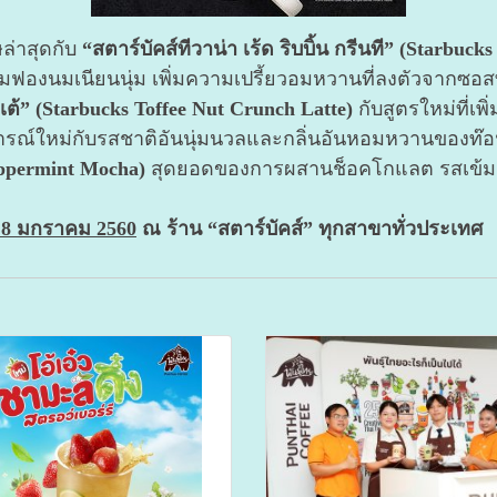
ษล่าสุดกับ
“สตาร์บัคส์ทีวาน่า เร้ด ริบบิ้น กรีนที” (Starbu
องนมเนียนนุ่ม เพิ่มความเปรี้ยวอมหวานที่ลงตัวจากซอสทับท
ลาเต้” (Starbucks Toffee Nut Crunch Latte)
กับสูตรใหม่ที่เ
การณ์ใหม่กับรสชาติอันนุ่มนวลและกลิ่นอันหอมหวานของท๊อฟฟ
eppermint Mocha)
สุดยอดของการผสานช็อคโกแลต รสเข้มเ
ี่ 8 มกราคม 2560
ณ ร้าน “สตาร์บัคส์” ทุกสาขาทั่วประเทศ