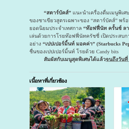
“สตาร์บัคส์”
แนะนำเครื่องดื่มเมนูพิเศ
ของชาเขียวสูตรเฉพาะของ “สตาร์บัคส์” พร้อมฟ
ยอดนิยมประจำเทศกาล
“ท๊อฟฟี่นัท ครั้นช์ 
เล่นด้วยการโรยท๊อฟฟี่นัทครัชชี่ เปิดประสบ
อย่าง
“เปปเปอร์มิ้นท์ มอคค่า” (Starbucks P
ชื่นของเปปเปอร์มิ้นท์ โรยด้วย Candy bits
สัมผัสกับเมนูสุดพิเศษได้แล้ว
จนถึงวันท
เนื้อหาที่เกี่ยวข้อง