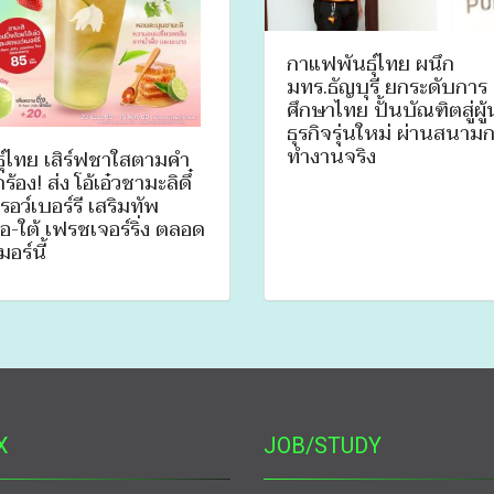
กาแฟพันธุ์ไทย ผนึก
มทร.ธัญบุรี ยกระดับการ
ศึกษาไทย ปั้นบัณฑิตสู่ผู้
ธุรกิจรุ่นใหม่ ผ่านสนาม
ทำงานจริง
ธุ์ไทย เสิร์ฟชาใสตามคำ
กร้อง! ส่ง โอ้เอ๋วชามะลิดึ๋
อว์เบอร์รี เสริมทัพ
อ-ใต้ เฟรชเจอร์ริ่ง ตลอด
มอร์นี้
X
JOB/STUDY