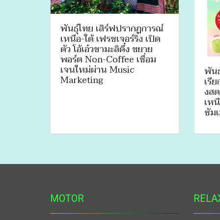
พันธุ์ไทย เสิร์ฟปรากฏการณ์
เหนือ-ใต้ เฟรชเจอร์ริ่ง เปิด
ตัว โอ้เอ๋วชามะลิดึ๋ง ขยาย
พอร์ต Non-Coffee เชื่อม
เจนใหม่ผ่าน Music
พัน
Marketing
เรีย
งสตร
เหนื
ซัมเ
MOTOR
RELA