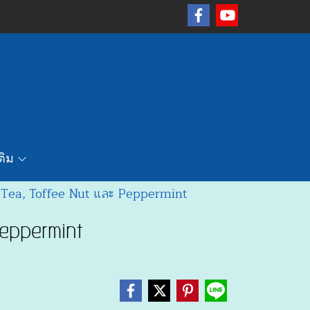
เติม
een Tea, Toffee Nut และ Peppermint
 Peppermint