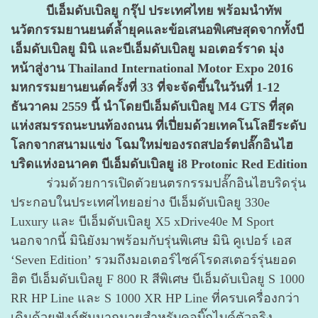
บีเอ็มดับเบิลยู กรุ๊ป ประเทศไทย พร้อมนำทัพ
นวัตกรรมยานยนต์ล้ำยุคและข้อเสนอพิเศษสุดจากทั้งบี
เอ็มดับเบิลยู มินิ และบีเอ็มดับเบิลยู มอเตอร์ราด มุ่ง
หน้าสู่งาน Thailand International Motor Expo 2016
มหกรรมยานยนต์ครั้งที่ 33 ที่จะจัดขึ้นในวันที่ 1-12
ธันวาคม 2559 นี้ นำโดยบีเอ็มดับเบิลยู M4 GTS ที่สุด
แห่งสมรรถนะบนท้องถนน ที่เปี่ยมด้วยเทคโนโลยีระดับ
โลกจากสนามแข่ง โฉมใหม่ของรถสปอร์ตปลั๊กอินไฮ
บริดแห่งอนาคต บีเอ็มดับเบิลยู i8 Protonic Red Edition
ร่วมด้วยการเปิดตัวยนตรกรรมปลั๊กอินไฮบริดรุ่น
ประกอบในประเทศไทยอย่าง บีเอ็มดับเบิลยู 330e
Luxury และ บีเอ็มดับเบิลยู X5 xDrive40e M Sport
นอกจากนี้ มินิยังมาพร้อมกับรุ่นพิเศษ มินิ คูเปอร์ เอส
‘Seven Edition’ รวมถึงมอเตอร์ไซค์โรดสเตอร์รุ่นยอด
ฮิต บีเอ็มดับเบิลยู F 800 R สีพิเศษ บีเอ็มดับเบิลยู S 1000
RR HP Line และ S 1000 XR HP Line ที่ครบเครื่องกว่า
เดิมด้วยฟังก์ชันมากมายสำหรับคอบิ๊กไบค์ตัวจริง