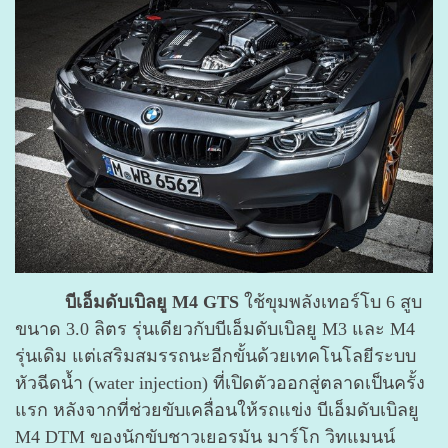
บีเอ็มดับเบิลยู M4 GTS
ใช้ขุมพลังเทอร์โบ 6 สูบ
ขนาด 3.0 ลิตร รุ่นเดียวกับบีเอ็มดับเบิลยู M3 และ M4
รุ่นเดิม แต่เสริมสมรรถนะอีกขั้นด้วยเทคโนโลยีระบบ
หัวฉีดน้ำ (water injection) ที่เปิดตัวออกสู่ตลาดเป็นครั้ง
แรก หลังจากที่ช่วยขับเคลื่อนให้รถแข่ง บีเอ็มดับเบิลยู
M4 DTM ของนักขับชาวเยอรมัน มาร์โก วิทแมนน์