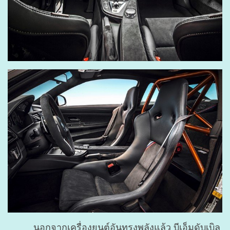
นอกจากเครื่องยนต์อันทรงพลังแล้ว บีเอ็มดับเบิล