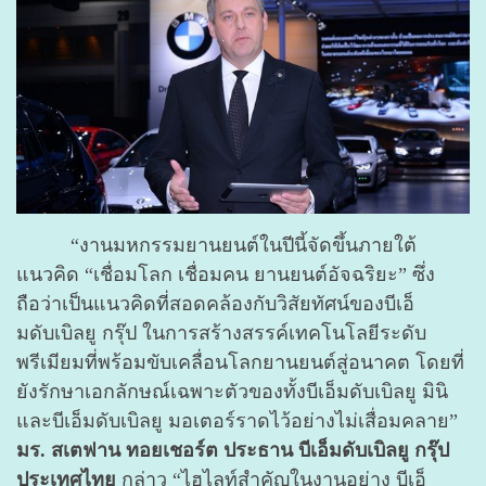
“งานมหกรรมยานยนต์ในปีนี้จัดขึ้นภายใต้
แนวคิด “เชื่อมโลก เชื่อมคน ยานยนต์อัจฉริยะ” ซึ่ง
ถือว่าเป็นแนวคิดที่สอดคล้องกับวิสัยทัศน์ของบีเอ็
มดับเบิลยู กรุ๊ป ในการสร้างสรรค์เทคโนโลยีระดับ
พรีเมียมที่พร้อมขับเคลื่อนโลกยานยนต์สู่อนาคต โดยที่
ยังรักษาเอกลักษณ์เฉพาะตัวของทั้งบีเอ็มดับเบิลยู มินิ
และบีเอ็มดับเบิลยู มอเตอร์ราดไว้อย่างไม่เสื่อมคลาย”
มร. สเตฟาน ทอยเชอร์ต ประธาน บีเอ็มดับเบิลยู กรุ๊ป
ประเทศไทย
กล่าว “ไฮไลท์สำคัญในงานอย่าง บีเอ็