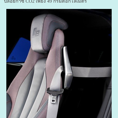
ปล่อยก๊าซ CO2 เพียง 49 กรัมต่อกิโลเมตร