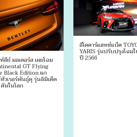
อีโคคาร์แฮทช์แบ็ค TO
YARIS รุ่นปรับปรุงโฉมใ
ปี 2566
ท์ลีย์ มอเตอร์ส เผยโฉม
tinental GT Flying
r Black Edition แก
ทัวเรอร์พันธุ์ดุ รุ่นลิมิเต็ด
 คันในโลก