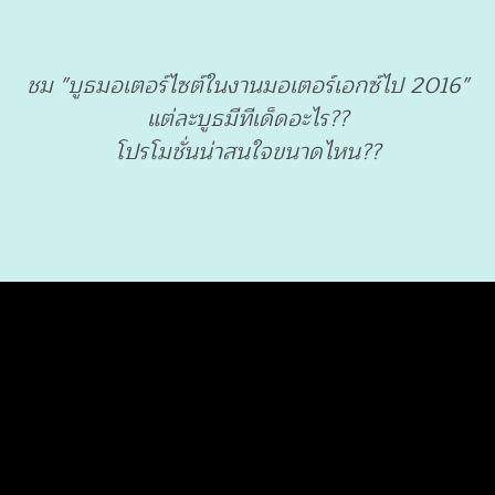
ชม "บูธมอเตอร์ไซต์ในงานมอเตอร์เอกซ์ไป 2016"
แต่ละบูธมีทีเด็ดอะไร??
โปรโมชั่นน่าสนใจขนาดไหน??