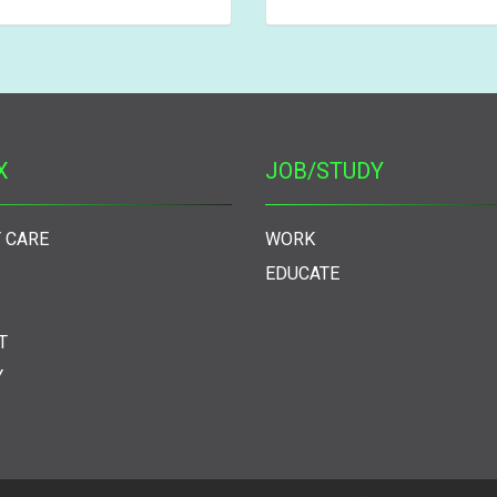
X
JOB/STUDY
 CARE
WORK
EDUCATE
T
Y