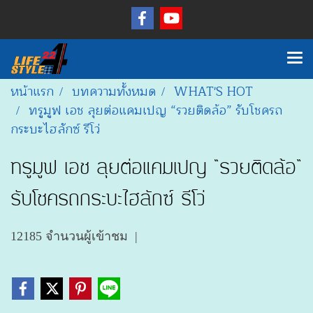
หน้าแรก
บทความทั้งหมด
WHAT'S HOT
ทรูมูฟ เอช ลุยต่อแคมเปญ “รวยติดล้อ” รับโชครถ
กระบะไฮลักซ์ รีโว่
ทรูมูฟ เอช ลุยต่อแคมเปญ “รวยติดล้อ”
รับโชครถกระบะไฮลักซ์ รีโว่
12185 จำนวนผู้เข้าชม
|