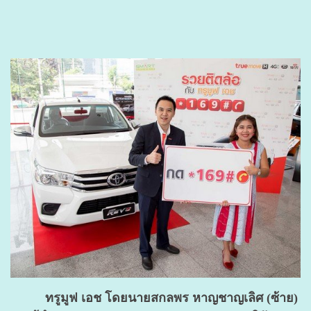
ทรูมูฟ เอช โดยนายสกลพร หาญชาญเลิศ (ซ้าย)