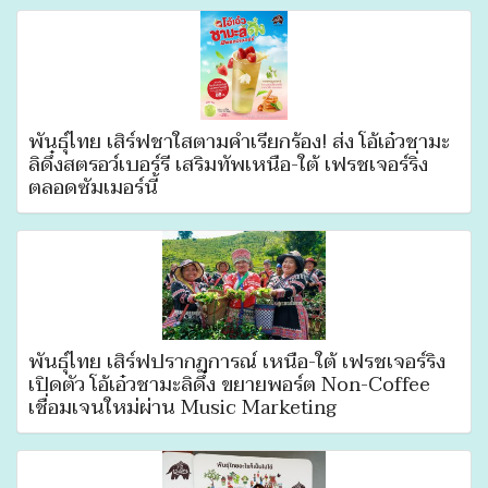
พันธุ์ไทย เสิร์ฟชาใสตามคำเรียกร้อง! ส่ง โอ้เอ๋วชามะ
ลิดึ๋งสตรอว์เบอร์รี เสริมทัพเหนือ-ใต้ เฟรชเจอร์ริ่ง
ตลอดซัมเมอร์นี้
พันธุ์ไทย เสิร์ฟปรากฏการณ์ เหนือ-ใต้ เฟรชเจอร์ริ่ง
เปิดตัว โอ้เอ๋วชามะลิดึ๋ง ขยายพอร์ต Non-Coffee
เชื่อมเจนใหม่ผ่าน Music Marketing