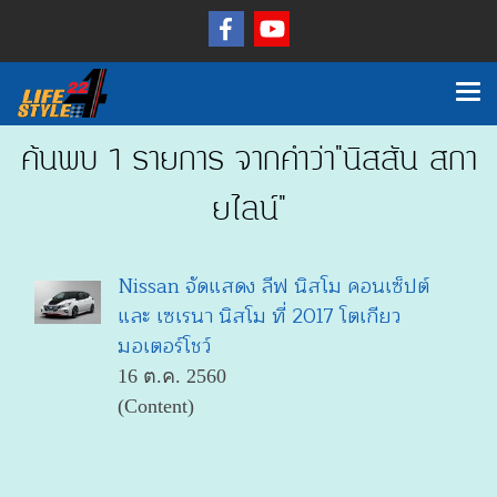
ค้นพบ 1 รายการ จากคำว่า"นิสสัน สกา
ยไลน์"
Nissan จัดแสดง ลีฟ นิสโม คอนเซ็ปต์
และ เซเรนา นิสโม ที่ 2017 โตเกียว
มอเตอร์โชว์
16 ต.ค. 2560
(Content)