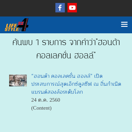
ค้นพบ 1 รายการ จากคำว่า"ฮอนด้า
คอลเลคชั่น ฮอลล์"
“ฮอนด้า คอลเลคชั่น ฮอลล์” เปิด
ประสบการณ์สุดเอ็กซ์คูลซีฟ ณ ถิ่นกำเนิด
แบรนด์สองล้อระดับโลก
24 ต.ค. 2560
(Content)