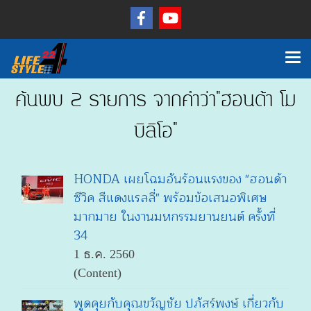
ค้นพบ 2 รายการ จากคำว่า"ฮอนด้า โม
บิลิโอ"
HONDA เผยโฉมอันร้อนแรงของ "ฮอนด้า
ซีวิค สีแดงแรลลี่" พร้อมข้อเสนอพิเศษ
มากมาย ในงานมหกรรมยานยนต์ ครั้งที่
34
1 ธ.ค. 2560
(Content)
พูดคุยกับคุณขวัญชัย ปภัสร์พงษ์ เกี่ยวกับ