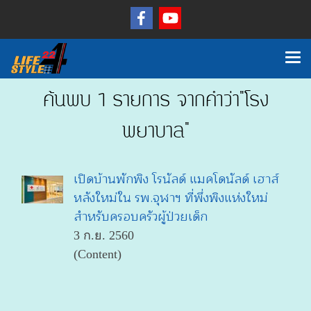
ค้นพบ 1 รายการ จากคำว่า"โรง
พยาบาล"
เปิดบ้านพักพิง โรนัลด์ แมคโดนัลด์ เฮาส์
หลังใหม่ใน รพ.จุฬาฯ ที่พึ่งพิงแห่งใหม่
สำหรับครอบครัวผู้ป่วยเด็ก
3 ก.ย. 2560
(Content)