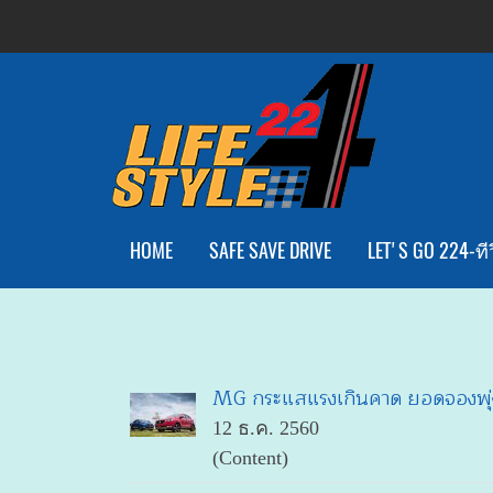
HOME
SAFE SAVE DRIVE
LET'S GO 224-ทีว
MG กระแสแรงเกินคาด ยอดจองพุ่งเ
12 ธ.ค. 2560
(Content)