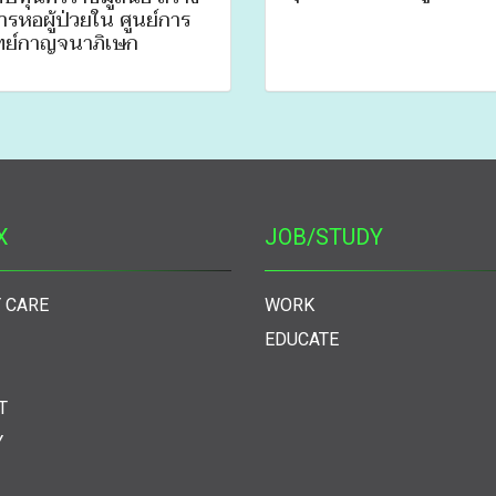
ารหอผู้ป่วยใน ศูนย์การ
ย์กาญจนาภิเษก
X
JOB/STUDY
 CARE
WORK
EDUCATE
T
Y