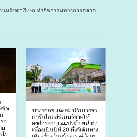
่บนถนนรัชดาภิเษก ทำกิจกรรมทางการตลาด
ม
ิชิต
บางจากฯ และสมาชิกบางจา
่ม
กกรีนไมลส์ร่วมบริจาคให้
บรถ
องค์กรสาธารณประโยชน์ ต่อ
สาย
เนื่องเป็นปีที่ 20 ที่ได้เดินทาง
เจโร
เคียงข้างกันสร้างสรรค์สังคม