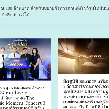
ระมาณ 100 ล้านบาท สำหรับขยายกิจการตกแต่งโชว์รูมใหม
ังที่กล่าวไว้ได้
มิตซูบิชิ มอเตอร์ส เตรีย
ปล่อยสมรรถนะออฟโรดพ
stop ร่วมส่งต่อพลังแห่ง
ทุกเส้นทาง ผสานความนุ
ให้ หนุนโครงการ
นวลสบายเหนือระดับ กั
เสิร์ตการกุศล The
ยนต์ครอสคันทรี เอสยูวี
ic Moment Concert 3
ลุย ออล-นิว มิตซูบิชิ ปา
ทุนศิริราชมูลนิธิ สร้าง