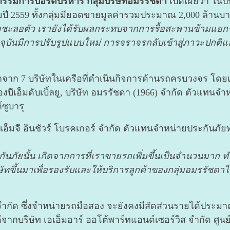
รรมการบอร์ดบริหาร กลุ่มบริษัทอมรรัชดา
เปิดเผยว่า ในปีน
ปี 2559 ทั้งกลุ่มมียอดขายมูลค่ารวมประมาณ 2,000 ล้านบ
จชะลอตัว เรายังได้รับผลกระทบจากการรื้อสะพานข้ามแยกร
ุบันมีการปรับรูปแบบใหม่ การจราจรกลับเข้าสู่ภาวะปกติแล้
จาก 7 บริษัทในเครือที่ดำเนินกิจการด้านรถครบวงจร โดยแ
ีเอ็มดับเบิ้ลยู, บริษัท อมรรัชดา (1966) จำกัด ตัวแทนจ
ซูบารุ
เอ็มจี อินชัวร์ โบรคเกอร์ จำกัด ตัวแทนจำหน่ายประกันภัยทุ
นภัยนั้น เกิดจากการที่เราขายรถเพิ่มขึ้นเป็นจำนวนมาก 
ิษัทขึ้นมาเพื่อรองรับและให้บริการลูกค้าของกลุ่มอมรรัช
จำกัด ซึ่งจำหน่ายรถมือสอง จะยังคงมีสัดส่วนรายได้ประมาณ
ยได้จากบริษัท เอเอ็มอาร์ ออโต้พาร์ทแอนด์เซอร์วิส จำกัด ศ