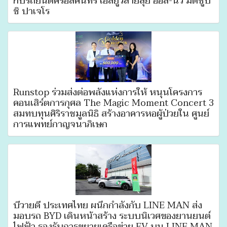
กับรถยนต์ครอสคันทรี เอสยูวีสายลุย ออล-นิว มิตซูบิ
ชิ ปาเจโร
Runstop ร่วมส่งต่อพลังแห่งการให้ หนุนโครงการ
คอนเสิร์ตการกุศล The Magic Moment Concert 3
สมทบทุนศิริราชมูลนิธิ สร้างอาคารหอผู้ป่วยใน ศูนย์
การแพทย์กาญจนาภิเษก
บีวายดี ประเทศไทย ผนึกกำลังกับ LINE MAN ส่ง
มอบรถ BYD เดินหน้าสร้าง ระบบนิเวศของยานยนต์
ไฟฟ้า รองรับการขยายเครือข่าย EV บน LINE MAN