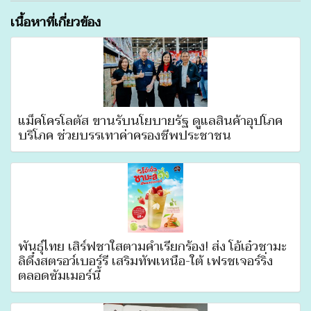
เนื้อหาที่เกี่ยวข้อง
แม็คโครโลตัส ขานรับนโยบายรัฐ ดูแลสินค้าอุปโภค
บริโภค ช่วยบรรเทาค่าครองชีพประชาชน
พันธุ์ไทย เสิร์ฟชาใสตามคำเรียกร้อง! ส่ง โอ้เอ๋วชามะ
ลิดึ๋งสตรอว์เบอร์รี เสริมทัพเหนือ-ใต้ เฟรชเจอร์ริ่ง
ตลอดซัมเมอร์นี้