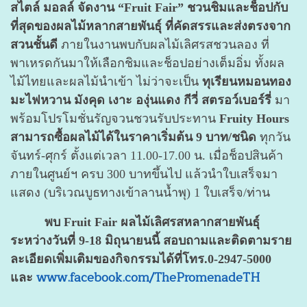
สไตล์ มอลล์ จัดงาน “Fruit Fair”
ชวนชิมและช็อปกับ
ที่สุดของผลไม้หลากสายพันธุ์ ที่คัดสรรและส่งตรงจาก
สวนชั้นดี
ภายในงานพบกับผลไม้เลิศรสชวนลอง ที่
พาเหรดกันมาให้เลือกชิมและช็อปอย่างเต็มอิ่ม ทั้งผล
ไม้ไทยและผลไม้นำเข้า ไม่ว่าจะเป็น
ทุเรียนหมอนทอง
มะไฟหวาน มังคุด เงาะ องุ่นแดง กีวี่ สตรอว์เบอร์รี่
มา
พร้อมโปรโมชั่นรัญจวนชวนรับประทาน
Fruity Hours
สามารถซื้อผลไม้ได้ในราคาเริ่มต้น 9 บาท/ชนิด
ทุกวัน
จันทร์-ศุกร์ ตั้งแต่เวลา 11.00-17.00 น. เมื่อช็อปสินค้า
ภายในศูนย์ฯ ครบ 300 บาทขึ้นไป แล้วนำใบเสร็จมา
แสดง (บริเวณบูธทางเข้าลานน้ำพุ) 1 ใบเสร็จ/ท่าน
พบ Fruit Fair ผลไม้เลิศรสหลากสายพันธุ์
ระหว่างวันที่ 9-18 มิถุนายนนี้ สอบถามและติดตามราย
ละเอียดเพิ่มเติมของกิจกรรมได้ที่โทร.0-2947-5000
www.facebook.com/ThePromenadeTH
และ