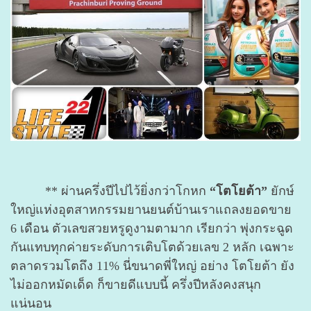
** ผ่านครึ่งปีไปไว้ยิ่งกว่าโกหก
“โตโยต้า”
ยักษ์
ใหญ่แห่งอุตสาหกรรมยานยนต์บ้านเราแถลงยอดขาย
6 เดือน ตัวเลขสวยหรูดูงามตามาก เรียกว่า พุ่งกระฉูด
กันแทบทุกค่ายระดับการเติบโตด้วยเลข 2 หลัก เฉพาะ
ตลาดรวมโตถึง 11% นี่ขนาดพี่ใหญ่ อย่าง โตโยต้า ยัง
ไม่ออกหมัดเด็ด ก็ขายดีแบบนี้ ครึ่งปีหลังคงสนุก
แน่นอน