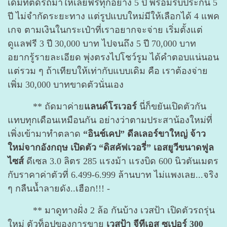
เดิมที่ติดรถมาให้เลยฟรีทุกอย่าง 5 ปี พร้อมรับประกัน 5
ปี ไม่จำกัดระยะทาง แต่รูปแบบใหม่มีให้เลือกได้ 4 แพค
เกจ ตามเงินในกระเป๋าที่เราอยากจะจ่าย เริ่มตั้งแต่
ดูแลฟรี 3 ปี 30,000 บาท ไปจนถึง 5 ปี 70,000 บาท
อยากรู้รายละเอียด พุ่งตรงไปโชว์รูม ได้คำตอบแน่นอน
แต่รวม ๆ ถ้าเทียบให้เท่ากับแบบเดิม คือ เราต้องจ่าย
เพิ่ม 30,000 บาทขาดตัวนั่นเอง
** ถัดมาค่าย
แลนด์โรเวอร์
นี่ก็ขยันเปิดตัวกัน
แทบทุกเดือนเหมือนกัน อย่างว่าตามประสาน้องใหม่ที่
เพิ่งเข้ามาทำตลาด
“อินช์เคป” ดีลเลอร์ขาใหญ่ จ้าว
ใหม่จากอังกฤษ เปิดตัว “ดิสคัฟเวอรี่” เอสยูวีขนาดฟูล
ไซส์
ดีเซล 3.0 ลิตร 285 แรงม้า แรงบิด 600 นิวตันเมตร
กับราคาค่าตัวที่ 6.499-6.999 ล้านบาท ไม่แพงเลย...จริง
ๆ กลืนน้ำลายดัง..เฮือก!!! -
** มาดูทางฝั่ง 2 ล้อ กันบ้าง เวสป้า เปิดตัวรถรุ่น
ใหม่ ตัวท็อปของการขาย
เวสป้า จีทีเอส ซูเปอร์ 300