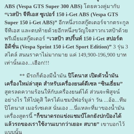
ABS (Vespa GTS Super 300 ABS)
โดยควงคู่มากับ
“เวสป้า จีทีเอส ซูเปอร์ 150 i-Get ABS (Vespa GTS
Super 150 i-Get ABS)”
อีกหนึ่งรถสกู๊ตเตอร์จากตระกูล
จีทีเอส และตบท้ายด้วยอีกหนึ่งขวัญใจสาวกเวสป้าด้วย
พรีเมี่ยมสกู๊ตเตอร์
“เวสป้า สปริ้นท์ 150 i-Get สปอร์ต
อิดิชั่น (Vespa Sprint 150 i-Get Sport Edition)”
3 รุ่น 3
สไตล์ สนนราคาไม่มากมาย แค่ 149,900-196,900 บาท
เท่านั้นเอง...เฮือก!!!
** มีรถก็ต้องมีน้ำมัน
ปิโตนาส เปิดตัวน้ำมัน
เครื่องใหม่ล่าสุด สำหรับเครื่องยนต์ดีเซล “ซินเธี่ยม”
สูตรลดความร้อนให้กับเครื่องยนต์ได้ ส่วนจะพิสูจน์
อย่างไร ให้ไปดูสิ ใครได้แชมป์ฟอร์มูล่า วัน ...อ้อ...ทีม
ปิโตนาส เมอร์เซเดส นั่นเอง ...นี่แหละที่มาของน้ำมัน
เครื่องสูตรนี้
”ก็ขนาดรถแข่งแชมป์โลกยังปกป้องได้
แล้วรถของเราใช้งานเบากว่าเยอะ สบาย”
เขาบอกไว้
แบบนั้น