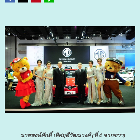
นายพงษ์ศักดิ์ เลิศฤดีวัฒนวงศ์ (ที่ 4 จากขวา)