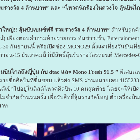
รางวัล 4 ล้านบาท” และ “โหวตนักร้องในดวงใจ ลุ้นบินไกลถึ
่!! ลุ้นขับเบนซ์ฟรี รวมรางวัล 4 ล้านบาท”
สำหรับลูกค้
น์) เพียงตอบคำถามท้ายรายการ ทันข่าวเช้า, Entertainme
 1-30 กันยายนนี้ หรือเปิดช่อง MONO29 ตั้งแต่เที่ยงวันยันเที
กายน-15 ธันวาคมนี้ ก็มีสิทธิ์ลุ้นรับรางวัลรถยนต์ Mercedes-
นบินไกลถึงญี่ปุ่น กับ dtac และ Mono Fresh 91.5 ”
พิเศษเฉพ
ชื่อศิลปินที่ชื่นชอบ แล้วส่ง SMS ผ่านหมายเลข 4155233 ตั้
ได้เข้าไปอยู่ในลิสต์โหวตศิลปิน 10 คนสุดท้าย โดยจะให้เปิ
ำกัดจำนวนครั้ง เพื่อรับสิทธิ์ลุ้นรางวัลใหญ่ ตั๋วเครื่องบิน
 บาท