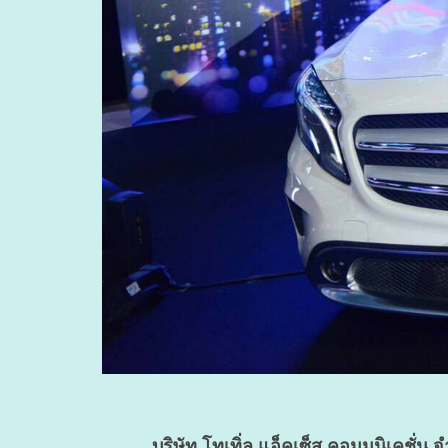
บริษัท โทเทิ่ล แอ็คเซ็ส คอมมูนิเคชั่น จำ