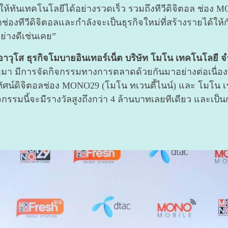
ทันเทคโนโลยีได้อย่างรวดเร็ว รวมถึงทีวีดิจิตอล ช่อง MON
ช่องทีวีดิจิตอลและกำลังจะเป็นธุรกิจใหม่ที่สร้างรายได้ให้ก
ย่างดีเช่นเคย”
อาวุโส ธุรกิจโมบายอินเทอร์เน็ต บริษัท โมโน เทคโนโลยี 
มา มีการจัดกิจกรรมทางการตลาดด้วยกันมาอย่างต่อเนื่องทุกปี 
น์ดิจิตอลช่อง MONO29 (โมโน ทเวนตี้ไนน์) และ โมโน เรดิ
ิจกรรมนี้จะมีรางวัลสูงถึงกว่า 4 ล้านบาทเลยทีเดียว และเป็