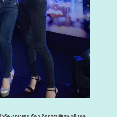
จำกัด (มหาชน) จัด 2 กิจกรรมพิเศษ “ดีแทค