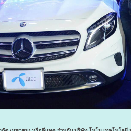
กัด (มหาชน) หรือดีแทค ร่วมกับ บริษัท โมโน เทคโนโลยี 