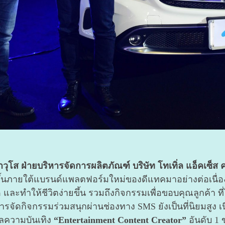
ุโส ฝ่ายบริหารจัดการผลิตภัณฑ์ บริษัท โทเทิ่ล แอ็คเซ็ส 
ยขึ้นภายใต้แบรนด์แพลตฟอร์มใหม่ของดีแทคมาอย่างต่อเนื่อ
 และทำให้ชีวิตง่ายขึ้น รวมถึงกิจกรรมเพื่อขอบคุณลูกค้า ที
ดกิจกรรมร่วมสนุกผ่านช่องทาง SMS ยังเป็นที่นิยมสูง เนื่อ
มูลความบันเทิง
“Entertainment Content Creator”
อันดับ 1 