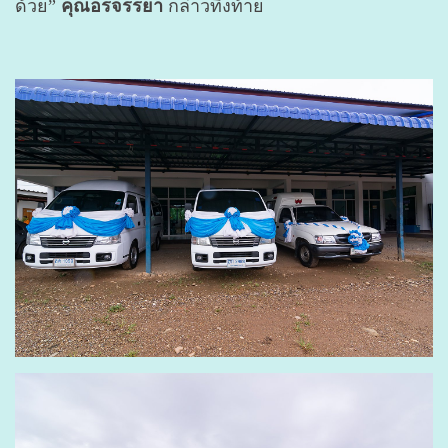
ด้วย”
คุณอรจรรยา
กล่าวทิ้งท้าย