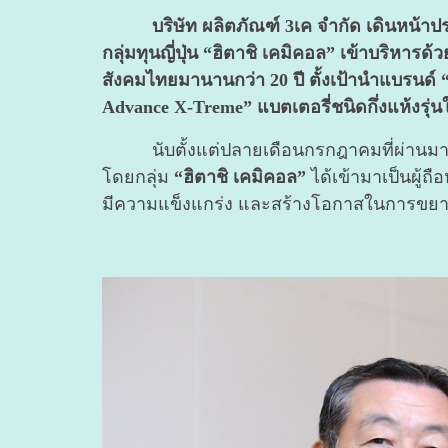
บริษัท ผลิตภัณฑ์ 3เค จำกัด เดินหน้าประก
กลุ่มทุนญี่ปุ่น “ฮิตาชิ เคมิคอล” เข้าบริหาร
สังคมไทยมานานกว่า 20 ปี ตั้งเป้านำแบรนด์ 
Advance X-Treme” แบตเตอรี่ชนิดกึ่งแห้งรุ่
นับตั้งแต่ปลายเดือนกรกฎาคมที่ผ่านมา บริ
โดยกลุ่ม
“ฮิตาชิ เคมิคอล”
ได้เข้ามาเป็นผู้
มีความแข็งแกร่ง และสร้างโอกาสในการขยา