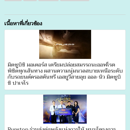
เนื้อหาที่เกี่ยวข้อง
มิตซูบิชิ มอเตอร์ส เตรียมปล่อยสมรรถนะออฟโรด
พิชิตทุกเส้นทาง ผสานความนุ่มนวลสบายเหนือระดับ
กับรถยนต์ครอสคันทรี เอสยูวีสายลุย ออล-นิว มิตซูบิ
ชิ ปาเจโร
Runstop ร่วมส่งต่อพลังแห่งการให้ หนุนโครงการ