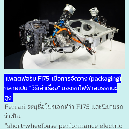
แพลตฟอร์ม F175: เมื่อการจัดวาง (packaging)
กลายเป็น “วิธีเล่าเรื่อง” ของรถไฟฟ้าสมรรถนะ
สูง
Ferrari ระบุชื่อโปรเจกต์ว่า F175 และนิยามรถ
ว่าเป็น
“short-wheelbase performance electric