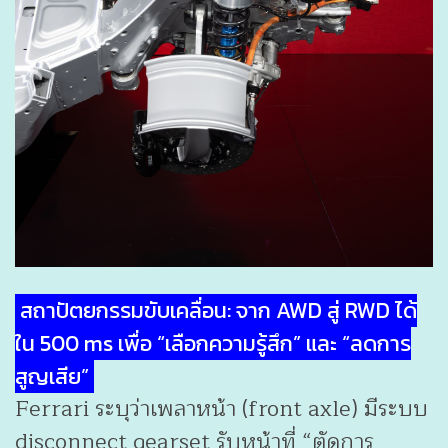
สถาปัตยกรรมขับเคลื่อน: จาก AWD สู่ RWD ได้
ใน 500 ms เพื่อ “เลือกความรู้สึก” และ “ลดการ
สูญเสีย”
Ferrari ระบุว่าเพลาหน้า (front axle) มีระบบ
disconnect gearset รับหน้าที่ “ตัดการ