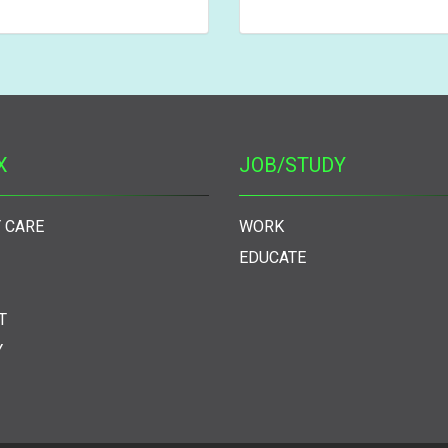
X
JOB/STUDY
 CARE
WORK
EDUCATE
T
Y