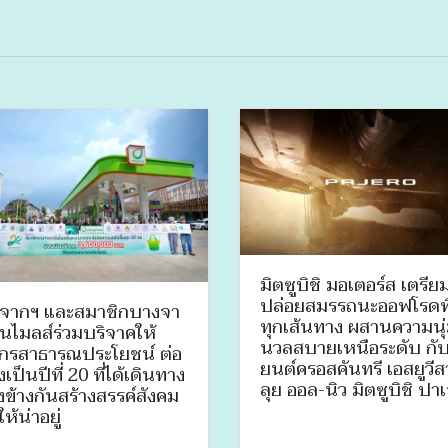
มิตซูบิชิ มอเตอร์ส เตรีย
ปล่อยสมรรถนะออฟโรดพ
จากฯ และสมาชิกบางจา
ทุกเส้นทาง ผสานความนุ
ีนไมลส์ร่วมบริจาคให้
นวลสบายเหนือระดับ กั
์กรสาธารณประโยชน์ ต่อ
ยนต์ครอสคันทรี เอสยูวี
องเป็นปีที่ 20 ที่ได้เดินทาง
ลุย ออล-นิว มิตซูบิชิ ปา
งข้างกันสร้างสรรค์สังคม
ห้น่าอยู่