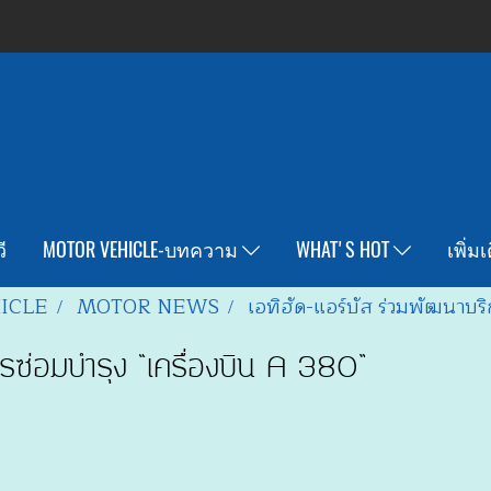
ี
MOTOR VEHICLE-บทความ
WHAT'S HOT
เพิ่ม
ICLE
MOTOR NEWS
เอทิฮัด-แอร์บัส ร่วมพัฒนาบริ
รซ่อมบำรุง “เครื่องบิน A 380”