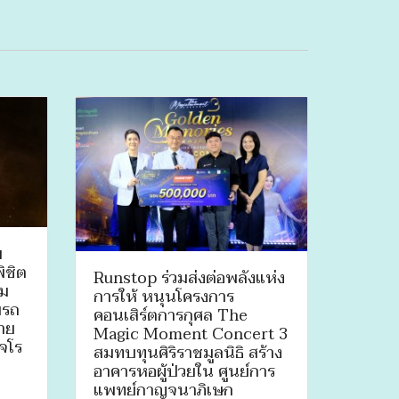
ม
ิชิต
Runstop ร่วมส่งต่อพลังแห่ง
่ม
การให้ หนุนโครงการ
บรถ
คอนเสิร์ตการกุศล The
สาย
Magic Moment Concert 3
เจโร
สมทบทุนศิริราชมูลนิธิ สร้าง
อาคารหอผู้ป่วยใน ศูนย์การ
แพทย์กาญจนาภิเษก